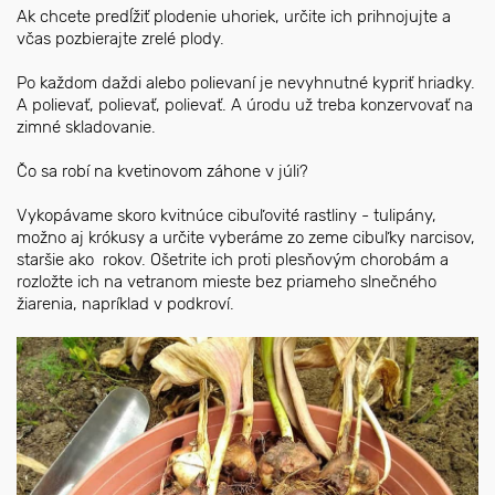
Ak chcete predĺžiť plodenie uhoriek, určite ich prihnojujte a
včas pozbierajte zrelé plody.
Po každom daždi alebo polievaní je nevyhnutné kypriť hriadky.
A polievať, polievať, polievať. A úrodu už treba konzervovať na
zimné skladovanie.
Čo sa robí na kvetinovom záhone v júli?
Vykopávame skoro kvitnúce cibuľovité rastliny - tulipány,
možno aj krókusy a určite vyberáme zo zeme cibuľky narcisov,
staršie ako rokov. Ošetrite ich proti plesňovým chorobám a
rozložte ich na vetranom mieste bez priameho slnečného
žiarenia, napríklad v podkroví.