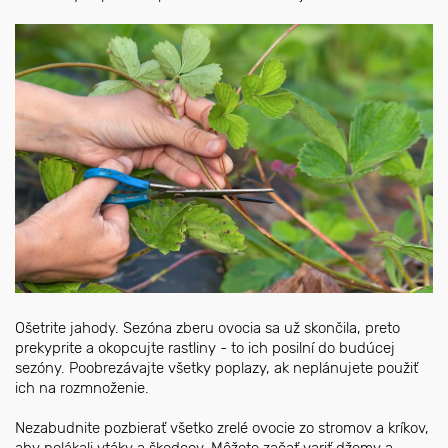
Ošetrite jahody. Sezóna zberu ovocia sa už skončila, preto
prekyprite a okopcujte rastliny - to ich posilní do budúcej
sezóny. Poobrezávajte všetky poplazy, ak neplánujete použiť
ich na rozmnoženie.
Nezabudnite pozbierať všetko zrelé ovocie zo stromov a kríkov,
aby nelákali vtáky a škodcov. Môžete začať variť džemy a