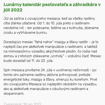
Lunárny kalendár pestovateľa a záhradkára v
júli 2022
Júl sa začína z cúvajúceho mesiaca, keď sa všetky rastliny
cítia zľahka utlačené. Od 1. do 10. júla preto s rastlinami
nerobíme nič - len polievame, tešíme sa z kvitnutia, zbierame
úrodu a vytrhávame burinu.
Dorastajúci mesiac “ťahá nahor” miazgy a šťavy rastlín - je to
najlepší čas pre akékoľvek manipulácie s rastlinami, a taktiež
na mimosezónnu výsadbu akýchkoľvek plodín, čo rodia nad
zemou a z ktorých získavame „vrcholy“ - vzdušnú časť. Mesiac
bude dorastať od 11. do 23. júla.
Spln mesiaca privítame 24. júla v uvoľnenej nečinnosti - po
tomto dni začneme rastliny aktívne prihnojovať, pretože
energetické toky, miazgy a šťavy, smerujú ku koreňom. Prvé
dni cúvajúceho Mesiaca sú najlepším obdobím na výsadbu,
ako aj akékoľvek manipulácie s cibuľovými rastlinami a
okopaninami.
Zverejnené: 18 jan 2022