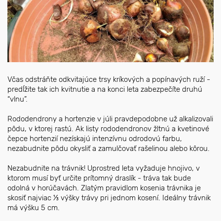
Včas odstráňte odkvitajúce trsy kríkových a popínavých ruží -
predĺžite tak ich kvitnutie a na konci leta zabezpečíte druhú
“vlnu”.
Rododendrony a hortenzie v júli pravdepodobne už alkalizovali
pôdu, v ktorej rastú. Ak listy rododendronov žltnú a kvetinové
čepce hortenzií nezískajú intenzívnu odrodovú farbu,
nezabudnite pôdu okysliť a zamulčovať rašelinou alebo kôrou.
Nezabudnite na trávnik! Uprostred leta vyžaduje hnojivo, v
ktorom musí byť určite prítomný draslík - tráva tak bude
odolná v horúčavách. Zlatým pravidlom kosenia trávnika je
skosiť najviac ⅓ výšky trávy pri jednom kosení. Ideálny trávnik
má výšku 5 cm.