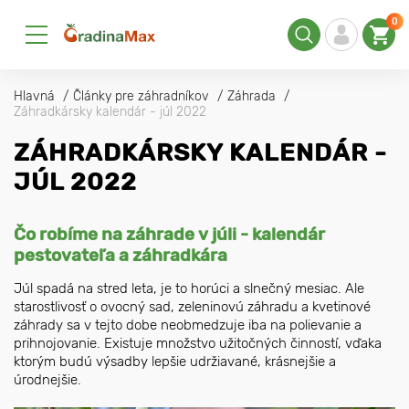
0
Hlavná
Články pre záhradníkov
Záhrada
Záhradkársky kalendár - júl 2022
ZÁHRADKÁRSKY KALENDÁR -
JÚL 2022
Čo robíme na záhrade v júli - kalendár
pestovateľa a záhradkára
Júl spadá na stred leta, je to horúci a slnečný mesiac. Ale
starostlivosť o ovocný sad, zeleninovú záhradu a kvetinové
záhrady sa v tejto dobe neobmedzuje iba na polievanie a
prihnojovanie. Existuje množstvo užitočných činností, vďaka
ktorým budú výsadby lepšie udržiavané, krásnejšie a
úrodnejšie.