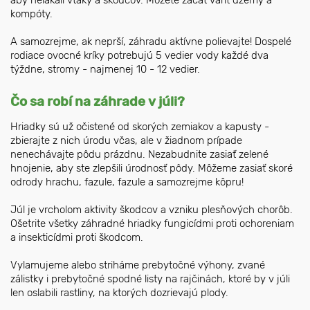
kompóty.
A samozrejme, ak neprší, záhradu aktívne polievajte! Dospelé
rodiace ovocné kríky potrebujú 5 vedier vody každé dva
týždne, stromy - najmenej 10 - 12 vedier.
Čo sa robí na záhrade v júli?
Hriadky sú už očistené od skorých zemiakov a kapusty -
zbierajte z nich úrodu včas, ale v žiadnom prípade
nenechávajte pôdu prázdnu. Nezabudnite zasiať zelené
hnojenie, aby ste zlepšili úrodnosť pôdy. Môžeme zasiať skoré
odrody hrachu, fazule, fazule a samozrejme kôpru!
Júl je vrcholom aktivity škodcov a vzniku plesňových chorôb.
Ošetrite všetky záhradné hriadky fungicídmi proti ochoreniam
a insekticídmi proti škodcom.
Vylamujeme alebo striháme prebytočné výhony, zvané
zálistky i prebytočné spodné listy na rajčinách, ktoré by v júli
len oslabili rastliny, na ktorých dozrievajú plody.