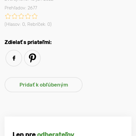
Prehľadov: 2677
(Hlasov:
0
, Rebríček:
0
)
Zdielať s priateľmi:
Len pre
odberateľov