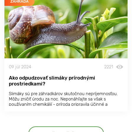
ZÁHRADA
09 júl 2024
2221
Ako odpudzovať slimáky prírodnými
prostriedkami?
Slimáky sú pre záhradkárov skutočnou nepríjemnosťou.
Môžu zničiť úrodu za noc. Neponáhľajte sa však s
používaním chemikálií - príroda pripravila účinné a
bezpečné spôsoby ochrany pred týmito škodcami.