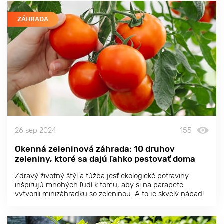
ZÁHRADA
26 sep 2024
155
Okenná zeleninová záhrada: 10 druhov
zeleniny, ktoré sa dajú ľahko pestovať doma
Zdravý životný štýl a túžba jesť ekologické potraviny
inšpirujú mnohých ľudí k tomu, aby si na parapete
vytvorili minizáhradku so zeleninou. A to je skvelý nápad!
Zabezpečí vám, že budete mať vždy po ruke čerstvé a
chutné produkty vypestované s láskou.