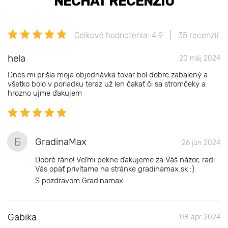
NECHAŤ RECENZIU
Celkové hodnotenia: 4.9
35 recenzií
hela
20 máj 2024
Dnes mi prišla moja objednávka tovar bol dobre zabalený a
všetko bolo v poriadku teraz už len čakať či sa stromčeky a
hrozno ujme ďakujem
Б
GradinaMax
26 jún 2024
Dobré ráno! Veľmi pekne ďakujeme za Váš názor, radi
Vás opäť privítame na stránke gradinamax.sk :)
S pozdravom Gradinamax
Gabika
08 apr 2024