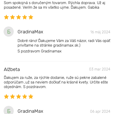
Som spokojná s doručeným tovarom. Rýchla doprava. Už aj
posadené. Verím že sa mi všetko ujme. Ďakujem. Gabika
Б
GradinaMax
16 máj 2024
Dobré ráno! Ďakujeme Vám za Váš názor, radi Vás opäť
privítame na stránke gradinamax.sk:)
S pozdravom Gradinamax
Alžbeta
03 mar 2024
Ďakujem za ruže, za rýchle dodanie, ruže sú pekne zabalené
odporúčam ,už sa neviem dočkať na krásné kvety. Určite ešte
objednám. S pozdravom.
Б
GradinaMax
06 apr 2024