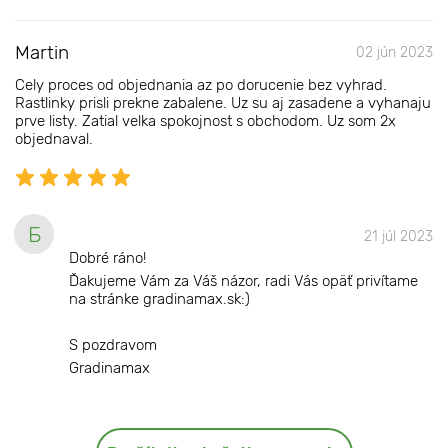
Martin
02 jún 2023
Cely proces od objednania az po dorucenie bez vyhrad.
Rastlinky prisli prekne zabalene. Uz su aj zasadene a vyhanaju
prve listy. Zatial velka spokojnost s obchodom. Uz som 2x
objednaval.
Б
21 júl 2023
Dobré ráno!
Ďakujeme Vám za Váš názor, radi Vás opäť privítame
na stránke gradinamax.sk:)
S pozdravom
Gradinamax