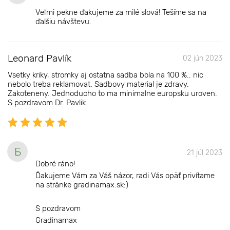
Veľmi pekne ďakujeme za milé slová! Tešíme sa na
ďalšiu návštevu.
Leonard Pavlík
02 jún 2023
Vsetky kriky, stromky aj ostatna sadba bola na 100 %.. nic
nebolo treba reklamovat. Sadbovy material je zdravy.
Zakoteneny. Jednoducho to ma minimalne europsku uroven.
S pozdravom Dr. Pavlik
Б
21 júl 2023
Dobré ráno!
Ďakujeme Vám za Váš názor, radi Vás opäť privítame
na stránke gradinamax.sk:)
S pozdravom
Gradinamax