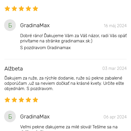
Б
GradinaMax
16 máj 2024
Dobré ráno! Ďakujeme Vám za Váš názor, radi Vás opäť
privítame na stránke gradinamax.sk:)
S pozdravom Gradinamax
Alžbeta
03 mar 2024
Ďakujem za ruže, za rýchle dodanie, ruže sú pekne zabalené
odporúčam ,už sa neviem dočkať na krásné kvety. Určite ešte
objednám. S pozdravom.
Б
GradinaMax
06 apr 2024
Veľmi pekne ďakujeme za milé slová! Tešíme sa na