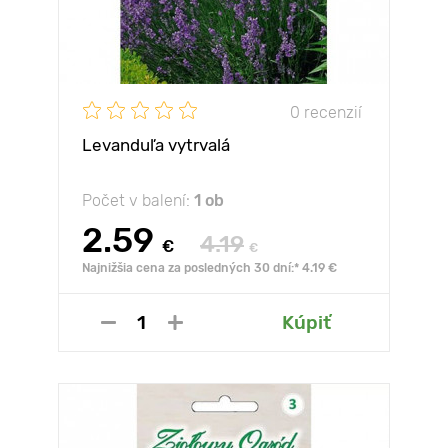
0 recenzií
Levanduľa vytrvalá
Počet v balení:
1 ob
2.59
4.19
€
€
Najnižšia cena za posledných 30 dní:* 4.19 €
Kúpiť