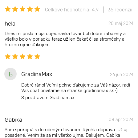
Celkové hodnotenia: 4.9
35 recenzií
hela
20 máj 2024
Dnes mi prišla moja objednávka tovar bol dobre zabalený a
všetko bolo v poriadku teraz už len čakať či sa stromčeky a
hrozno ujme ďakujem
Б
GradinaMax
26 jún 2024
Dobré ráno! Veľmi pekne ďakujeme za Váš názor, radi
Vás opäť privítame na stránke gradinamax.sk :)
S pozdravom Gradinamax
Gabika
08 apr 2024
Som spokojná s doručeným tovarom. Rýchla doprava. Už aj
posadené. Verím že sa mi všetko ujme. Ďakujem. Gabika