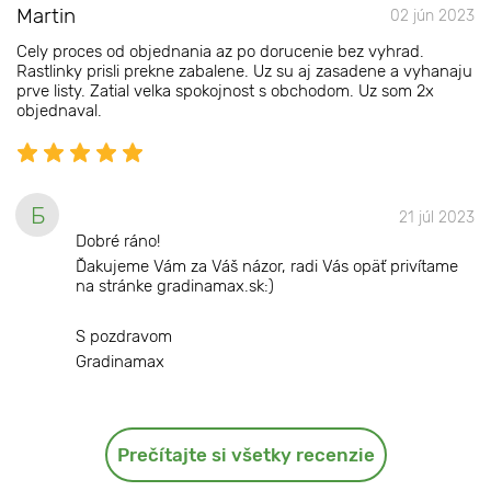
Martin
02 jún 2023
Cely proces od objednania az po dorucenie bez vyhrad.
Rastlinky prisli prekne zabalene. Uz su aj zasadene a vyhanaju
prve listy. Zatial velka spokojnost s obchodom. Uz som 2x
objednaval.
Б
21 júl 2023
Dobré ráno!
Ďakujeme Vám za Váš názor, radi Vás opäť privítame
na stránke gradinamax.sk:)
S pozdravom
Gradinamax
Prečítajte si všetky recenzie