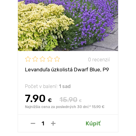
0 recenzií
Levanduľa úzkolistá Dwarf Blue, P9
Počet v balení:
1 sad
7.90
15.90
€
€
Najnižšia cena za posledných 30 dní:* 15.90 €
Kúpiť