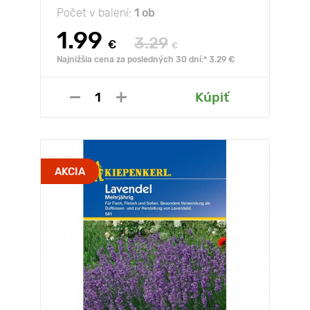
Počet v balení:
1 ob
1.99
3.29
€
€
Najnižšia cena za posledných 30 dní:* 3.29 €
Kúpiť
AKCIA