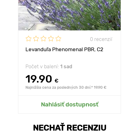
0 recenzií
Levanduľa Phenomenal PBR, C2
Počet v balení:
1 sad
19.90
€
Najnižšia cena za posledných 30 dní:* 19.90 €
Nahlásiť dostupnosť
NECHAŤ RECENZIU