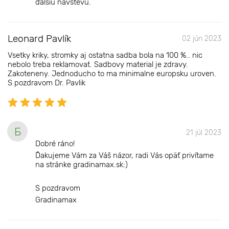
ďalšiu návštevu.
Leonard Pavlík
02 jún 2023
Vsetky kriky, stromky aj ostatna sadba bola na 100 %.. nic
nebolo treba reklamovat. Sadbovy material je zdravy.
Zakoteneny. Jednoducho to ma minimalne europsku uroven.
S pozdravom Dr. Pavlik
Б
21 júl 2023
Dobré ráno!
Ďakujeme Vám za Váš názor, radi Vás opäť privítame
na stránke gradinamax.sk:)
S pozdravom
Gradinamax