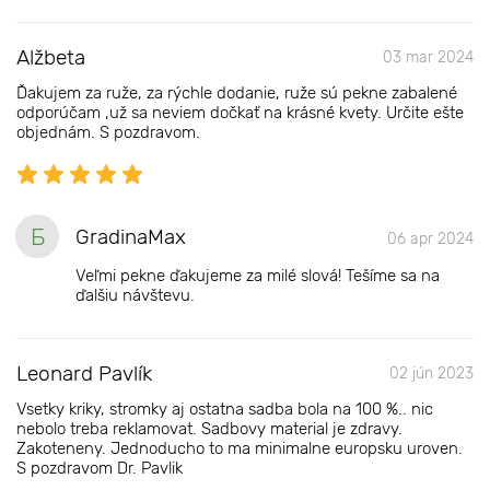
Alžbeta
03 mar 2024
Ďakujem za ruže, za rýchle dodanie, ruže sú pekne zabalené
odporúčam ,už sa neviem dočkať na krásné kvety. Určite ešte
objednám. S pozdravom.
Б
GradinaMax
06 apr 2024
Veľmi pekne ďakujeme za milé slová! Tešíme sa na
ďalšiu návštevu.
Leonard Pavlík
02 jún 2023
Vsetky kriky, stromky aj ostatna sadba bola na 100 %.. nic
nebolo treba reklamovat. Sadbovy material je zdravy.
Zakoteneny. Jednoducho to ma minimalne europsku uroven.
S pozdravom Dr. Pavlik