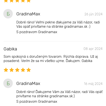
Б
GradinaMax
26 jún 2024
Dobré ráno! Veľmi pekne ďakujeme za Váš názor, radi
Vás opäť privítame na stránke gradinamax.sk :)
S pozdravom Gradinamax
Gabika
08 apr 2024
Som spokojná s doručeným tovarom. Rýchla doprava. Už aj
posadené. Verím že sa mi všetko ujme. Ďakujem. Gabika
Б
GradinaMax
16 máj 2024
Dobré ráno! Ďakujeme Vám za Váš názor, radi Vás opäť
privítame na stránke gradinamax.sk:)
S pozdravom Gradinamax