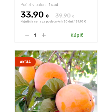
Počet v balení:
1 sad
33.90
39.90
€
€
Najnižšia cena za posledných 30 dní:* 39.90 €
Kúpiť
AKCIA