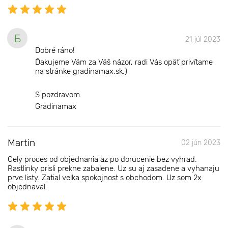
Б
21 júl 2023
Dobré ráno!
Ďakujeme Vám za Váš názor, radi Vás opäť privítame
na stránke gradinamax.sk:)
S pozdravom
Gradinamax
Martin
02 jún 2023
Cely proces od objednania az po dorucenie bez vyhrad.
Rastlinky prisli prekne zabalene. Uz su aj zasadene a vyhanaju
prve listy. Zatial velka spokojnost s obchodom. Uz som 2x
objednaval.