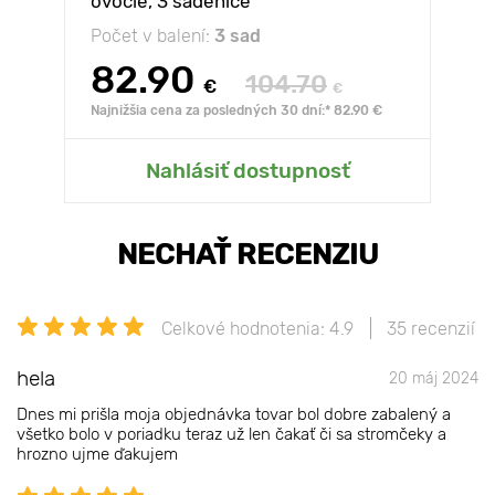
ovocie, 3 sadenice
Počet v balení:
3 sad
82.90
104.70
€
€
Najnižšia cena za posledných 30 dní:* 82.90 €
Nahlásiť dostupnosť
NECHAŤ RECENZIU
Celkové hodnotenia: 4.9
35 recenzií
hela
20 máj 2024
Dnes mi prišla moja objednávka tovar bol dobre zabalený a
všetko bolo v poriadku teraz už len čakať či sa stromčeky a
hrozno ujme ďakujem