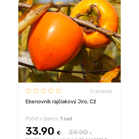
0 recenzií
Ebenovník rajčiakový Jiro, С2
Počet v balení:
1 sad
33.90
39.90
€
€