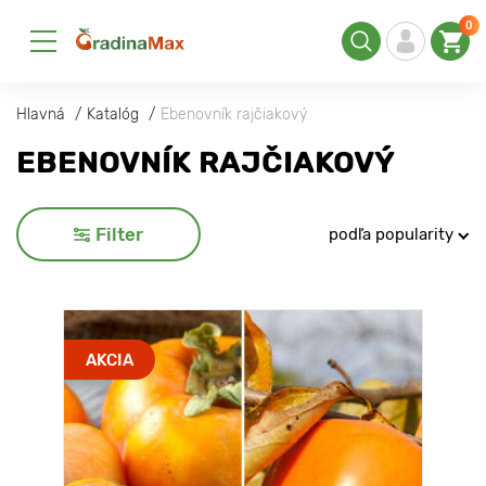
0
Hlavná
Katalóg
Ebenovník rajčiakový
EBENOVNÍK RAJČIAKOVÝ
Filter
podľa popularity
AKCIA