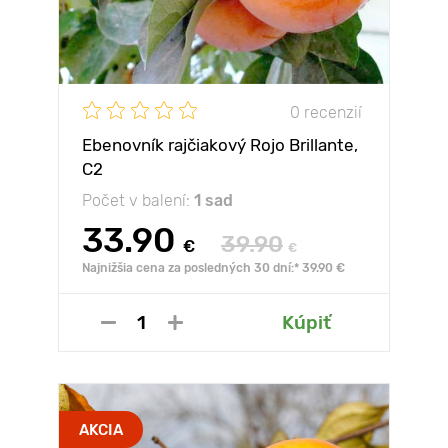
0 recenzií
Ebenovník rajčiakový Rojo Brillante,
С2
Počet v balení:
1 sad
33.90
39.90
€
€
Najnižšia cena za posledných 30 dní:* 39.90 €
Kúpiť
AKCIA