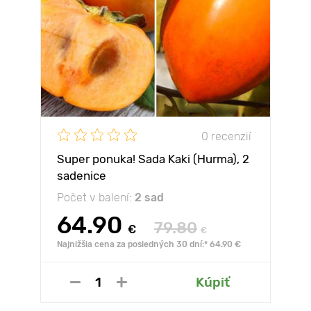
0 recenzií
Super ponuka! Sada Kaki (Hurma), 2
sadenice
Počet v balení:
2 sad
64.90
79.80
€
€
Najnižšia cena za posledných 30 dní:* 64.90 €
Kúpiť