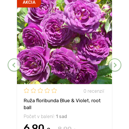
AKCIA
0 recenzií
Ruža floribunda Blue & Violet, root
ball
Počet v balení:
1 sad
6.90