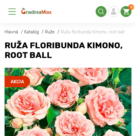
0
Hlavná
Katalóg
Ruže
Ruža floribunda Kimono, root ball
RUŽA FLORIBUNDA KIMONO,
ROOT BALL
AKCIA