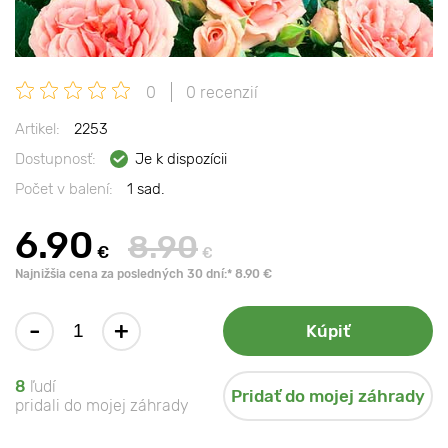
0
0 recenzií
Artikel:
2253
Dostupnosť:
Je k dispozícii
Počet v balení:
1 sad.
6.90
8.90
€
€
Najnižšia cena za posledných 30 dní:* 8.90 €
-
+
Kúpiť
8
ľudí
Pridať do mojej záhrady
pridali do mojej záhrady