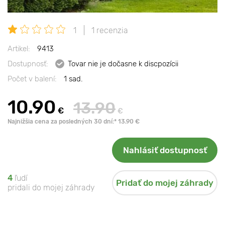
1
1 recenzia
Artikel:
9413
Dostupnosť:
Tovar nie je dočasne k discpozícii
Počet v balení:
1 sad.
10.90
13.90
€
€
Najnižšia cena za posledných 30 dní:* 13.90 €
Nahlásiť dostupnosť
4
ľudí
Pridať do mojej záhrady
pridali do mojej záhrady