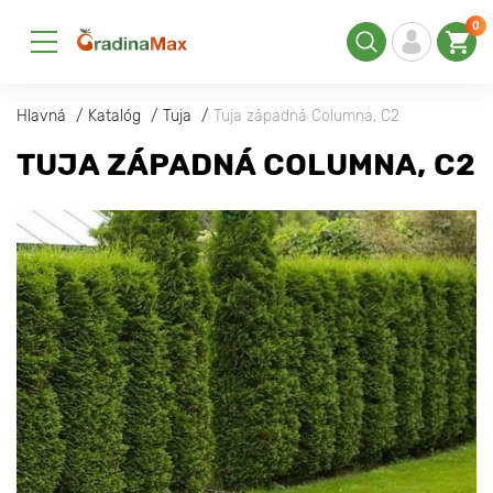
0
Hlavná
Katalóg
Tuja
Tuja západná Columna, C2
TUJA ZÁPADNÁ COLUMNA, C2