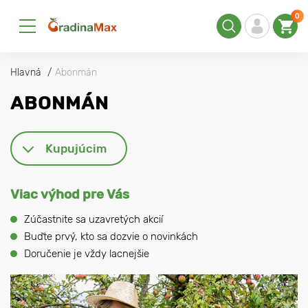
0
Hlavná
Abonmán
ABONMÁN
Kupujúcim
Viac výhod pre Vás
Zúčastnite sa uzavretých akcií
Buďte prvý, kto sa dozvie o novinkách
Doručenie je vždy lacnejšie