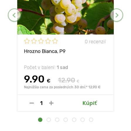
0 recenzií
Hrozno Bianca, Р9
Počet v balení:
1 sad
9.90
12.90
€
€
Najnižšia cena za posledných 30 dní:* 12.90 €
Kúpiť