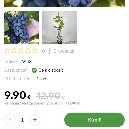
0
0 recenzií
Artikel:
6948
Dostupnosť:
Je k dispozícii
Počet v balení:
1 sad.
9.90
12.90
€
€
Najnižšia cena za posledných 30 dní:* 12.90 €
-
+
Kúpiť