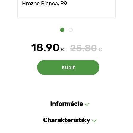
Hrozno Bianca, Р9
18.90
25.80
€
€
Kúpiť
Informácie
Charakteristiky