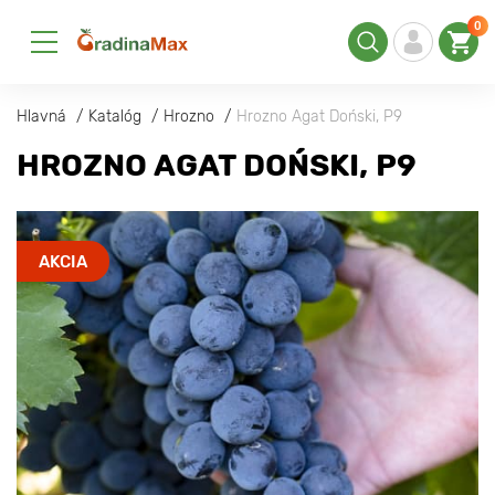
0
Hlavná
Katalóg
Hrozno
Hrozno Agat Doński, Р9
HROZNO AGAT DOŃSKI, Р9
AKCIA