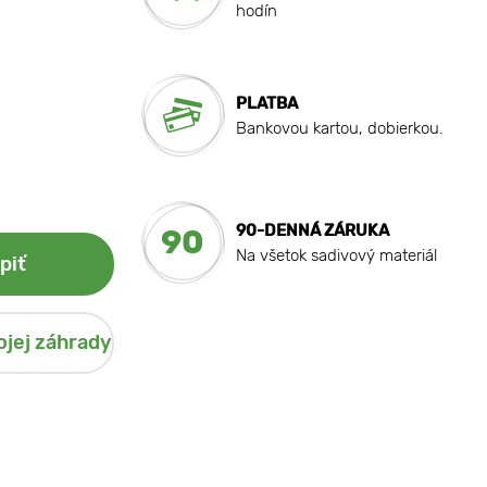
hodín
PLATBA
Bankovou kartou, dobierkou.
90-DENNÁ ZÁRUKA
90
Na všetok sadivový materiál
piť
ojej záhrady