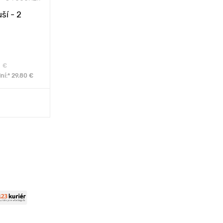
ší - 2
€
ní:* 29.80 €