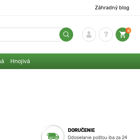
Záhradný blog
0
ná
Hnojivá
DORUČENIE
Odosielanie poštou iba za 24