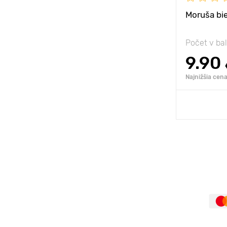
Moruša bi
Počet v ba
9.90
Najnižšia cena