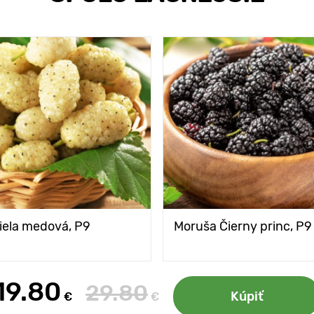
iela medová, P9
Moruša Čierny princ, P9
19.80
29.80
Kúpiť
€
€