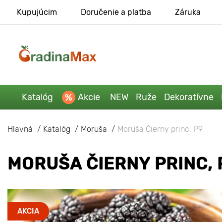
Kupujúcim
Doručenie a platba
Záruka
Katalóg
Akcie
NEW
Ruže
Dekoratívne
Hlavná
Katalóg
Moruša
Moruša Čierny princ, P9
MORUŠA ČIERNY PRINC, 
AKCIA