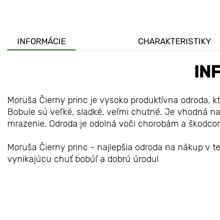
INFORMÁCIE
CHARAKTERISTIKY
IN
Moruša Čierny princ je vysoko produktívna odroda, k
Bobule sú veľké, sladké, veľmi chutné. Je vhodná na
mrazenie. Odroda je odolná voči chorobám a škodcom
Moruša Čierny princ - najlepšia odroda na nákup v te
vynikajúcu chuť bobúľ a dobrú úrodu!