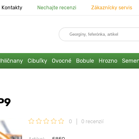
Kontakty
Nechajte recenzi
Zákaznícky servis
Ihličnany
Cibuľky
Ovocné
Bobule
Hrozno
Seme
P9
0
0 recenzií