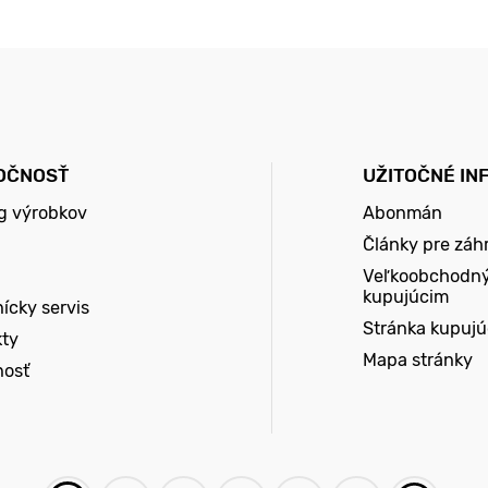
OČNOSŤ
UŽITOČNÉ IN
g výrobkov
Abonmán
Články pre záh
Veľkoobchodn
kupujúcim
ícky servis
Stránka kupuj
kty
Mapa stránky
nosť