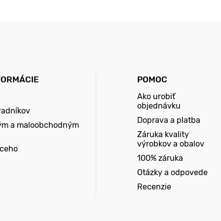
FORMÁCIE
POMOC
Ako urobiť
objednávku
radníkov
Doprava a platba
ým a maloobchodným
Záruka kvality
výrobkov a obalov
úceho
100% záruka
Otázky a odpovede
Recenzie