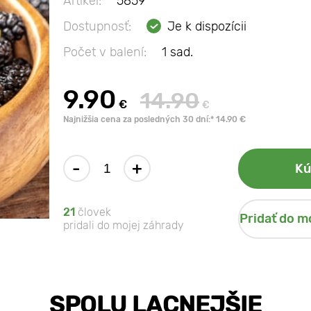
Artikel:
5859
Dostupnosť:
Je k dispozícii
Počet v balení:
1 sad.
9.90
14.90
€
€
Najnižšia cena za posledných 30 dní:* 14.90 €
-
+
Kú
21
človek
Pridať do m
pridali do mojej záhrady
SPOLU LACNEJŠIE