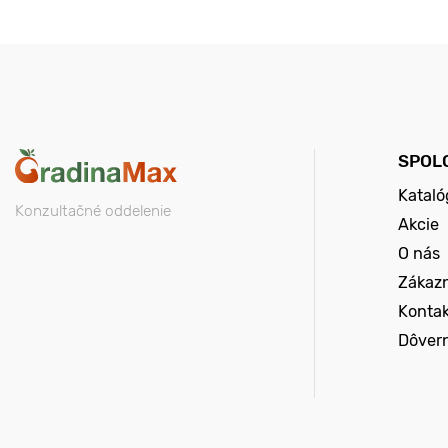
SPOL
Kataló
Konzultačné oddelenie
Akcie
O nás
Zákazn
Konta
Dôver