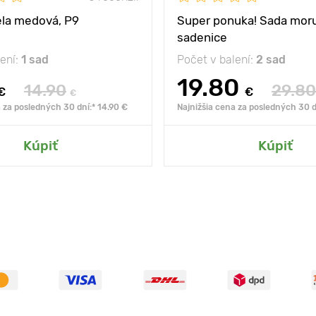
ela medová, P9
Super ponuka! Sada moru
sadenice
lení:
1 sad
Počet v balení:
2 sad
19.80
14.90
29.80
€
€
€
 za posledných 30 dní:* 14.90 €
Najnižšia cena za posledných 30 d
Kúpiť
Kúpiť