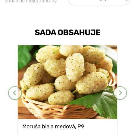
pridali do mojej záhrady
SADA OBSAHUJE
Moruša biela medová, P9