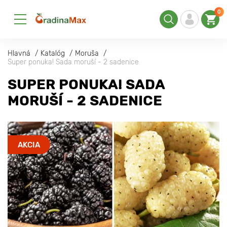
0
Hlavná
Katalóg
Moruša
Super ponuka! Sada moruší - 2 sadenice
SUPER PONUKA! SADA
MORUŠÍ - 2 SADENICE
AKCIA