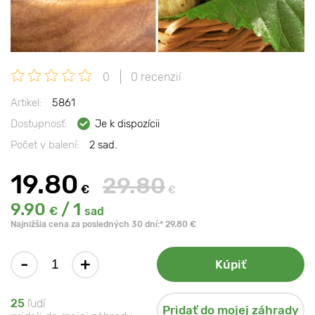
0
0 recenzií
Artikel:
5861
Dostupnosť:
Je k dispozícii
Počet v balení:
2 sad.
19.80
29.80
€
€
9.90
/ 1
€
sad
Najnižšia cena za posledných 30 dní:* 29.80 €
-
+
Kúpiť
25
ľudí
Pridať do mojej záhrady