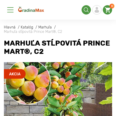
0
Hlavná
Katalóg
Marhuľa
Marhuľa stĺpovitá Prince Mart®, C2
MARHUĽA STĹPOVITÁ PRINCE
MART®, C2
AKCIA