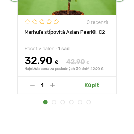
0 recenzií
Marhuľa stĺpovitá Asian Pearl®, C2
Počet v balení:
1 sad
32.90
42.90
€
€
Najnižšia cena za posledných 30 dní:* 42.90 €
Kúpiť