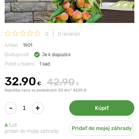
0
0 recenzií
Artikel:
1901
Dostupnosť:
Je k dispozícii
Počet v balení:
1 sad.
32.90
42.90
€
€
Najnižšia cena za posledných 30 dní:* 42.90 €
-
+
Kúpiť
6
ľudí
Pridať do mojej záhrady
pridali do mojej záhrady