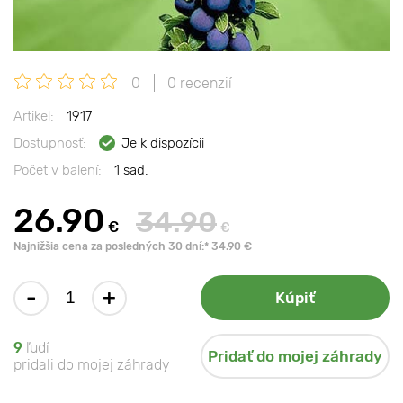
0
0 recenzií
Artikel:
1917
Dostupnosť:
Je k dispozícii
Počet v balení:
1 sad.
26.90
34.90
€
€
Najnižšia cena za posledných 30 dní:* 34.90 €
-
+
Kúpiť
9
ľudí
Pridať do mojej záhrady
pridali do mojej záhrady