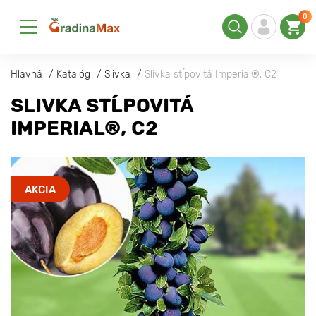
0
Hlavná
Katalóg
Slivka
Slivka stĺpovitá Imperial®, C2
SLIVKA STĹPOVITÁ
IMPERIAL®, C2
AKCIA