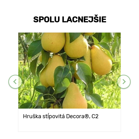
SPOLU LACNEJŠIE
Hruška stĺpovitá Decora®, C2