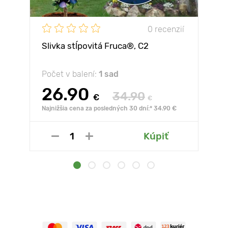
0 recenzií
Slivka stĺpovitá Fruca®, C2
Počet v balení:
1 sad
26.90
34.90
€
€
Najnižšia cena za posledných 30 dní:* 34.90 €
Kúpiť