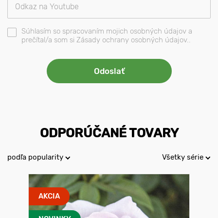
Súhlasím so spracovaním mojich osobných údajov a
prečítal/a som si Zásady ochrany osobných údajov..
ODPORÚČANÉ TOVARY
podľa popularity
Všetky série
AKCIA