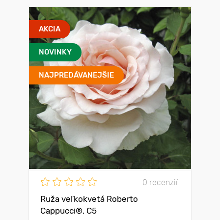
AKCIA
NOVINKY
NAJPREDÁVANEJŠIE
0 recenzií
Ruža veľkokvetá Roberto
Cappucci®, C5