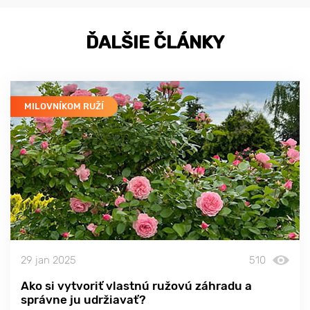
ĎALŠIE ČLÁNKY
MILOVNÍKOM RUŽÍ
29 jan 2025
510
Ako si vytvoriť vlastnú ružovú záhradu a
správne ju udržiavať?