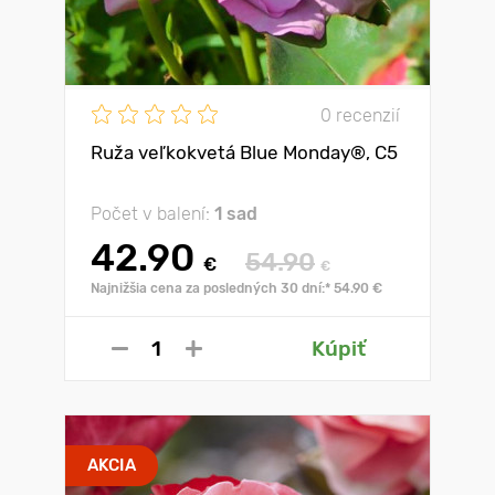
0 recenzií
Ruža veľkokvetá Blue Monday®, C5
Počet v balení:
1 sad
42.90
54.90
€
€
Najnižšia cena za posledných 30 dní:* 54.90 €
Kúpiť
AKCIA