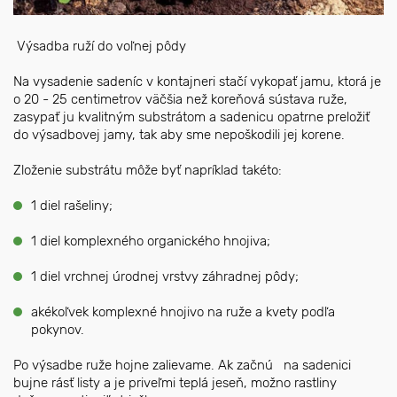
Výsadba ruží do voľnej pôdy
Na vysadenie sadeníc v kontajneri stačí vykopať jamu, ktorá je
o 20 - 25 centimetrov väčšia než koreňová sústava ruže,
zasypať ju kvalitným substrátom a sadenicu opatrne preložiť
do výsadbovej jamy, tak aby sme nepoškodili jej korene.
Zloženie substrátu môže byť napríklad takéto:
1 diel rašeliny;
1 diel komplexného organického hnojiva;
1 diel vrchnej úrodnej vrstvy záhradnej pôdy;
akékoľvek komplexné hnojivo na ruže a kvety podľa
pokynov.
Po výsadbe ruže hojne zalievame. Ak začnú na sadenici
bujne rásť listy a je priveľmi teplá jeseň, možno rastliny