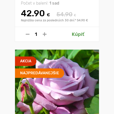
Počet v balení:
1 sad
42.90
54.90
€
€
Najnižšia cena za posledných 30 dní:* 54.90 €
Kúpiť
AKCIA
NAJPREDÁVANEJŠIE