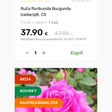
0 recenzií
Ruža floribunda Burgundy
Iceberg®, C5
Počet v balení:
1 sad
37.90
47.90
€
€
Najnižšia cena za posledných 30 dní:* 47.90 €
Kúpiť
AKCIA
NOVINKY
NAJPREDÁVANEJŠIE