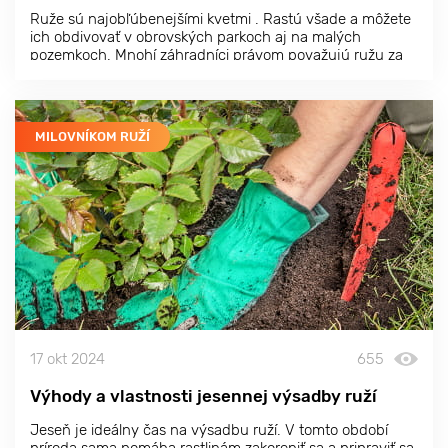
Ruže sú najobľúbenejšími kvetmi . Rastú všade a môžete
ich obdivovať v obrovských parkoch aj na malých
pozemkoch. Mnohí záhradníci právom považujú ružu za
kráľovnú záhrady a venujú jej najlepšie miesta v záhrade
alebo pri vchode.
MILOVNÍKOM RUŽÍ
17 okt 2024
655
Výhody a vlastnosti jesennej výsadby ruží
Jeseň je ideálny čas na výsadbu ruží. V tomto období
príroda sama pomáha rastlinám zakoreniť sa a pripraviť sa