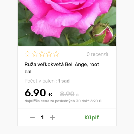
0 recenzií
Ruža veľkokvetá Bell Ange, root
ball
Počet v balení:
1 sad
6.90
8.90
€
€
Najnižšia cena za posledných 30 dní:* 8.90 €
Kúpiť