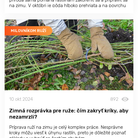
na zimu. V októbri je pôda hlboko prehriata a na povrchu
ešte nie je zamrznutá, čo vytvára ideálne podmienky na
zakorenenie.
MILOVNÍKOM RUŽÍ
10 okt 2024
892
Zimná rozprávka pre ruže: čím zakryť kríky, aby
nezamrzli?
Príprava ruží na zimu je celý komplex práce. Nesprávne
kroky môžu viesť k úhynu rastlín, preto je dôležité poznať