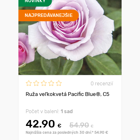
NOVINKY
NAJPREDÁVANEJŠIE
0 recenzií
Ruža veľkokvetá Pacific Blue®, C5
Počet v balení:
1 sad
42.90
54.90
€
€
Najnižšia cena za posledných 30 dní:* 54.90 €