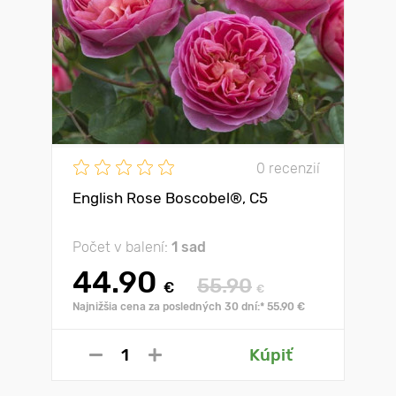
0 recenzií
English Rose Boscobel®, C5
Počet v balení:
1 sad
44.90
55.90
€
€
Najnižšia cena za posledných 30 dní:* 55.90 €
Kúpiť