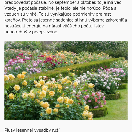
predpovedať počasie. No september a október, to je iná vec.
Vtedy je počasie stabilné, je teplo, ale nie horúco. Pôda a
vzduch sú vlhké. To sú vynikajúce podmienky pre rast
koreňov. Preto sa jesenné sadenice stihnú výborne zakoreniť a
nestrácajú energiu na nárast väčšieho počtu listov,
nepotrebný v prvej sezóne.
Plusy jesennej výsadby ruží