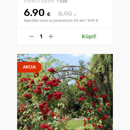
Počet v balení:
1 sad
6.90
8.90
€
€
Najnižšia cena za posledných 30 dní:* 8.90 €
Kúpiť
AKCIA