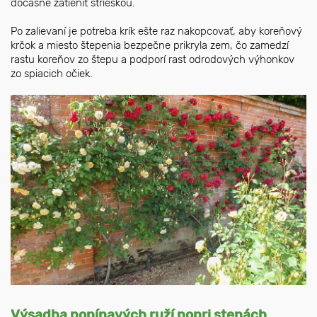
dočasne zatieniť strieškou.
Po zalievaní je potreba krík ešte raz nakopcovať, aby koreňový
krčok a miesto štepenia bezpečne prikryla zem, čo zamedzí
rastu koreňov zo štepu a podporí rast odrodových výhonkov
zo spiacich očiek.
Výsadba popínavých ruží popri stenách