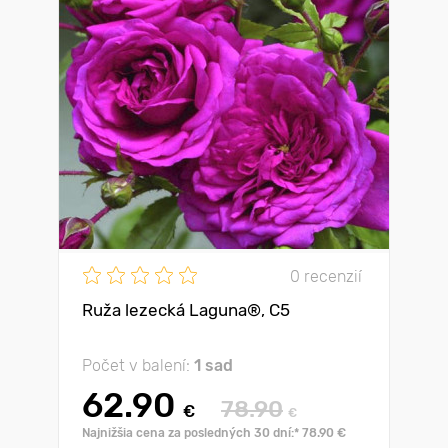
0 recenzií
Ruža lezecká Laguna®, C5
Počet v balení:
1 sad
62.90
78.90
€
€
Najnižšia cena za posledných 30 dní:* 78.90 €