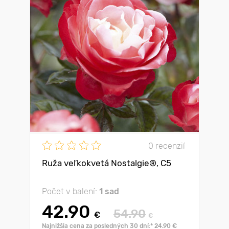
0 recenzií
Ruža veľkokvetá Nostalgie®, C5
Počet v balení:
1 sad
42.90
54.90
€
€
Najnižšia cena za posledných 30 dní:* 24.90 €