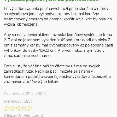
Pri výsadbe sadeníc popínavých ruží popri stenách a múrov
sa výsadbová jama vykopáva tak, aby bol rast koreňov
nasmerovaný smerom od opornej konštrukcie, kde by bola ich
výživa obmedzená.
Aby sa na sadenici aktívne rozrastal koreňový systém, je treba
2-3 dni po jesennom vysadení ruží pôdu prekypriť do hĺbky 3
cm a samotný ker by mal byť nakopcovaný až po spodné časti
výhonkov, do výšky 10-20 cm. V prvom roku, a tým viac v
zime, sadenice nestriháme.
Sme si istí, že väčšina našich čitateľov už má na svojich
záhradkách ruže. Nech sa páči, môžete sa s nami v
komentároch podeliť o svoje tajomstvá výsadby a úspešného
zazimovania kráľovských kríkov.
Zverejnené: 20 jan 2022
Prehľadov: 3251
(Hlasov:
0
, Rebríček:
0
)