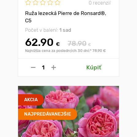
0 recenzií
Ruža lezecká Pierre de Ronsard®,
C5
Počet v balení:
1 sad
62.90
78.90
€
€
Najnižšia cena za posledných 30 dní:* 78.90 €
Kúpiť
AKCIA
NAJPREDÁVANEJŠIE