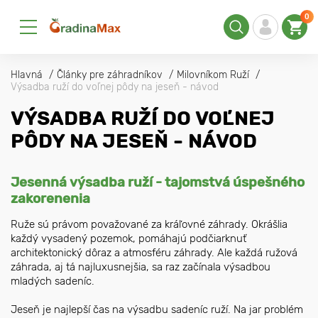
0
Hlavná
Články pre záhradníkov
Milovníkom Ruží
Výsadba ruží do voľnej pôdy na jeseň - návod
VÝSADBA RUŽÍ DO VOĽNEJ
PÔDY NA JESEŇ - NÁVOD
Jesenná výsadba ruží - tajomstvá úspešného
zakorenenia
Ruže sú právom považované za kráľovné záhrady. Okrášlia
každý vysadený pozemok, pomáhajú podčiarknuť
architektonický dôraz a atmosféru záhrady. Ale každá ružová
záhrada, aj tá najluxusnejšia, sa raz začínala výsadbou
mladých sadeníc.
Jeseň je najlepší čas na výsadbu sadeníc ruží. Na jar problém