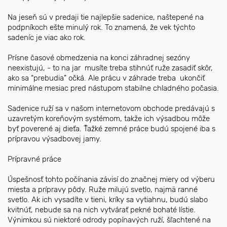
Na jeseň sú v predaji tie najlepšie sadenice, naštepené na
podpníkoch ešte minulý rok. To znamená, že vek týchto
sadeníc je viac ako rok.
Prísne časové obmedzenia na konci záhradnej sezóny
neexistujú, - to na jar musíte treba stihnúť ruže zasadiť skôr,
ako sa “prebudia” očká. Ale prácu v záhrade treba ukončiť
minimálne mesiac pred nástupom stabilne chladného počasia.
Sadenice ruží sa v našom internetovom obchode predávajú s
uzavretým koreňovým systémom, takže ich výsadbou môže
byť poverené aj dieťa. Ťažké zemné práce budú spojené iba s
prípravou výsadbovej jamy.
Prípravné práce
Úspešnosť tohto počínania závisí do značnej miery od výberu
miesta a prípravy pôdy. Ruže milujú svetlo, najmä ranné
svetlo. Ak ich vysadíte v tieni, kríky sa vytiahnu, budú slabo
kvitnúť, nebude sa na nich vytvárať pekné bohaté lístie.
Výnimkou sú niektoré odrody popínavých ruží, šľachtené na