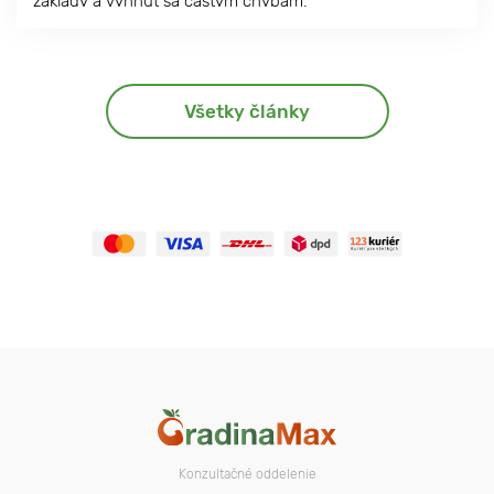
základy a vyhnúť sa častým chybám.
Všetky články
Konzultačné oddelenie