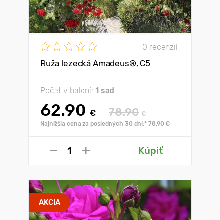
0 recenzií
Ruža lezecká Amadeus®, C5
Počet v balení:
1 sad
62.90
78.90
€
€
Najnižšia cena za posledných 30 dní:* 78.90 €
Kúpiť
AKCIA