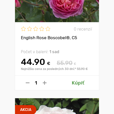
0 recenzií
English Rose Boscobel®, C5
Počet v balení:
1 sad
44.90
55.90
€
€
Najnižšia cena za posledných 30 dní:* 55.90 €
Kúpiť
AKCIA