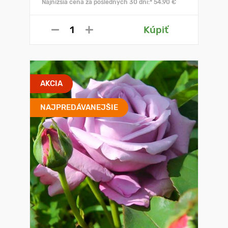
Najnižšia cena za posledných 30 dní:* 54.90 €
Kúpiť
AKCIA
NAJPREDÁVANEJŠIE