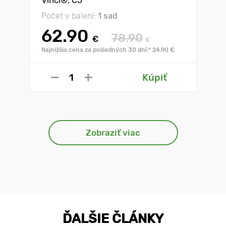
Počet v balení:
1 sad
62.90
78.90
€
€
Najnižšia cena za posledných 30 dní:* 24.90 €
Kúpiť
Zobraziť viac
ĎALŠIE ČLÁNKY