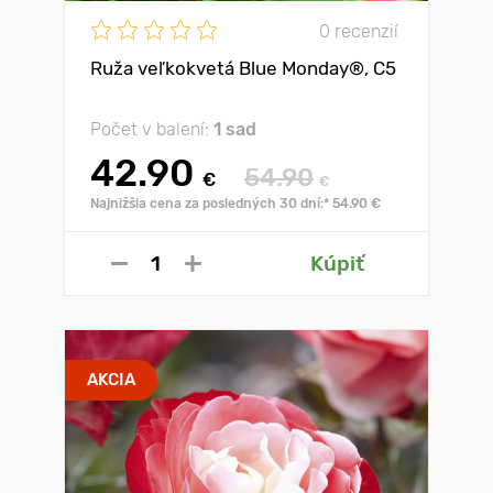
0 recenzií
Ruža veľkokvetá Blue Monday®, C5
Počet v balení:
1 sad
42.90
54.90
€
€
Najnižšia cena za posledných 30 dní:* 54.90 €
Kúpiť
AKCIA