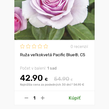
0 recenzií
Ruža veľkokvetá Pacific Blue®, C5
Počet v balení:
1 sad
42.90
54.90
€
€
Najnižšia cena za posledných 30 dní:* 54.90 €
Kúpiť