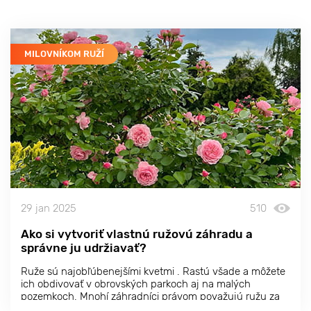
MILOVNÍKOM RUŽÍ
29 jan 2025
510
Ako si vytvoriť vlastnú ružovú záhradu a
správne ju udržiavať?
Ruže sú najobľúbenejšími kvetmi . Rastú všade a môžete
ich obdivovať v obrovských parkoch aj na malých
pozemkoch. Mnohí záhradníci právom považujú ružu za
kráľovnú záhrady a venujú jej najlepšie miesta v záhrade