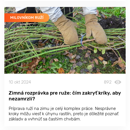
alebo pri vchode.
MILOVNÍKOM RUŽÍ
10 okt 2024
892
Zimná rozprávka pre ruže: čím zakryť kríky, aby
nezamrzli?
Príprava ruží na zimu je celý komplex práce. Nesprávne
kroky môžu viesť k úhynu rastlín, preto je dôležité poznať
základy a vyhnúť sa častým chybám.