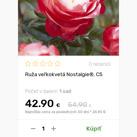
0 recenzií
Ruža veľkokvetá Nostalgie®, C5
Počet v balení:
1 sad
42.90
54.90
€
€
Najnižšia cena za posledných 30 dní:* 24.90 €
Kúpiť