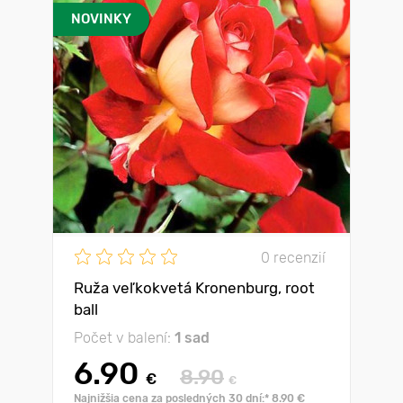
NOVINKY
0 recenzií
Ruža veľkokvetá Kronenburg, root
ball
Počet v balení:
1 sad
6.90
8.90
€
€
Najnižšia cena za posledných 30 dní:* 8.90 €