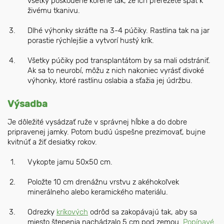
všetky poškodené korene tak, že ich prerežete späť k
živému tkanivu.
Dlhé výhonky skráťte na 3-4 púčiky. Rastlina tak na jar
porastie rýchlejšie a vytvorí hustý krík.
Všetky púčiky pod transplantátom by sa mali odstrániť.
Ak sa to neurobí, môžu z nich nakoniec vyrásť divoké
výhonky, ktoré rastlinu oslabia a sťažia jej údržbu.
Výsadba
Je dôležité vysádzať ruže v správnej hĺbke a do dobre
pripravenej jamky. Potom budú úspešne prezimovať, bujne
kvitnúť a žiť desiatky rokov.
Vykopte jamu 50x50 cm.
Položte 10 cm drenážnu vrstvu z akéhokoľvek
minerálneho alebo keramického materiálu.
Odrezky
kríkových
odrôd sa zakopávajú tak, aby sa
miesto štepenia nachádzalo 5 cm pod zemou.
Popínavé