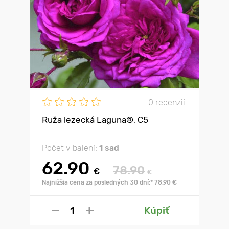
0 recenzií
Ruža lezecká Laguna®, C5
Počet v balení:
1 sad
62.90
78.90
€
€
Najnižšia cena za posledných 30 dní:* 78.90 €
Kúpiť