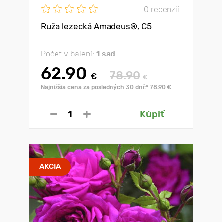
0 recenzií
Ruža lezecká Amadeus®, C5
Počet v balení:
1 sad
62.90
78.90
€
€
Najnižšia cena za posledných 30 dní:* 78.90 €
Kúpiť
AKCIA