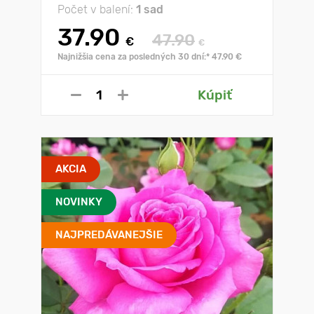
Počet v balení:
1 sad
37.90
47.90
€
€
Najnižšia cena za posledných 30 dní:* 47.90 €
Kúpiť
AKCIA
NOVINKY
NAJPREDÁVANEJŠIE