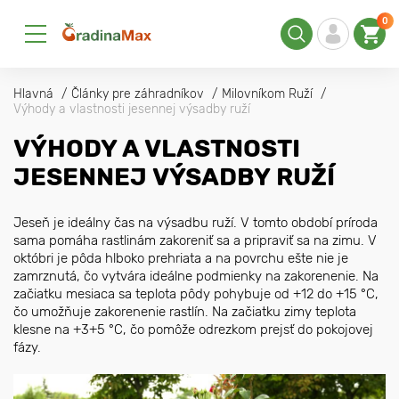
0
Hlavná
Články pre záhradníkov
Milovníkom Ruží
Výhody a vlastnosti jesennej výsadby ruží
VÝHODY A VLASTNOSTI
JESENNEJ VÝSADBY RUŽÍ
Jeseň je ideálny čas na výsadbu ruží. V tomto období príroda
sama pomáha rastlinám zakoreniť sa a pripraviť sa na zimu. V
októbri je pôda hlboko prehriata a na povrchu ešte nie je
zamrznutá, čo vytvára ideálne podmienky na zakorenenie. Na
začiatku mesiaca sa teplota pôdy pohybuje od +12 do +15 °C,
čo umožňuje zakorenenie rastlín. Na začiatku zimy teplota
klesne na +3+5 °C, čo pomôže odrezkom prejsť do pokojovej
fázy.