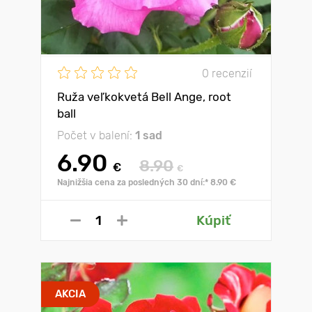
0 recenzií
Ruža veľkokvetá Bell Ange, root
ball
Počet v balení:
1 sad
6.90
8.90
€
€
Najnižšia cena za posledných 30 dní:* 8.90 €
Kúpiť
AKCIA