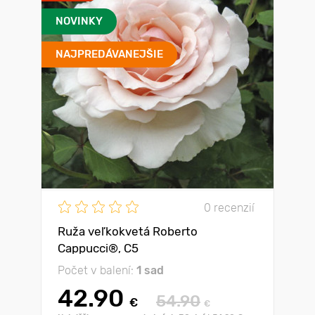
NOVINKY
NAJPREDÁVANEJŠIE
0 recenzií
Ruža veľkokvetá Roberto
Cappucci®, C5
Počet v balení:
1 sad
42.90
54.90
€
€