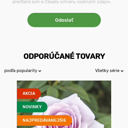
prečítal/a som si Zásady ochrany osobných údajov..
ODPORÚČANÉ TOVARY
podľa popularity
Všetky série
AKCIA
NOVINKY
NAJPREDÁVANEJŠIE