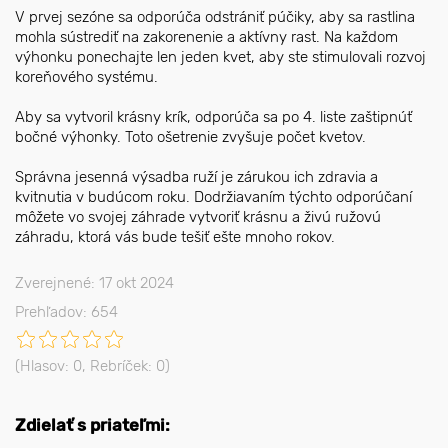
V prvej sezóne sa odporúča odstrániť púčiky, aby sa rastlina
mohla sústrediť na zakorenenie a aktívny rast. Na každom
výhonku ponechajte len jeden kvet, aby ste stimulovali rozvoj
koreňového systému.
Aby sa vytvoril krásny krík, odporúča sa po 4. liste zaštipnúť
bočné výhonky. Toto ošetrenie zvyšuje počet kvetov.
Správna jesenná výsadba ruží je zárukou ich zdravia a
kvitnutia v budúcom roku. Dodržiavaním týchto odporúčaní
môžete vo svojej záhrade vytvoriť krásnu a živú ružovú
záhradu, ktorá vás bude tešiť ešte mnoho rokov.
Zverejnené: 17 okt 2024
Prehľadov: 654
(Hlasov:
0
, Rebríček:
0
)
Zdielať s priateľmi: