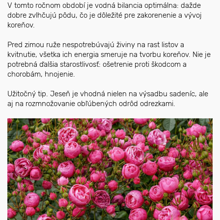
V tomto ročnom období je vodná bilancia optimálna: dažde
dobre zvlhčujú pôdu, čo je dôležité pre zakorenenie a vývoj
koreňov.
Pred zimou ruže nespotrebúvajú živiny na rast listov a
kvitnutie, všetka ich energia smeruje na tvorbu koreňov. Nie je
potrebná ďalšia starostlivosť: ošetrenie proti škodcom a
chorobám, hnojenie.
Užitočný tip. Jeseň je vhodná nielen na výsadbu sadeníc, ale
aj na rozmnožovanie obľúbených odrôd odrezkami.