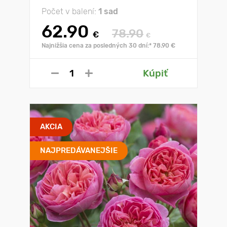
Počet v balení:
1 sad
62.90
78.90
€
€
Najnižšia cena za posledných 30 dní:* 78.90 €
Kúpiť
AKCIA
NAJPREDÁVANEJŠIE