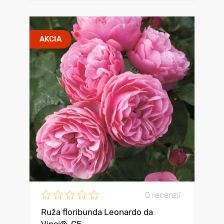
AKCIA
0 recenzií
Ruža floribunda Leonardo da
Vinci®, C5