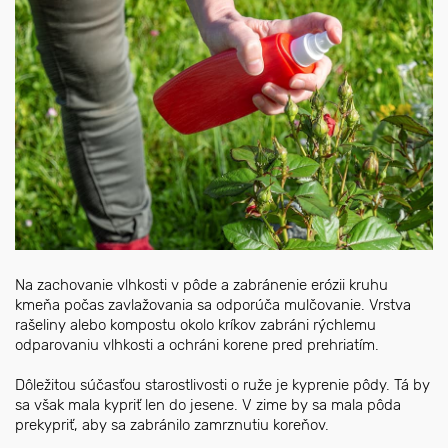
Na zachovanie vlhkosti v pôde a zabránenie erózii kruhu
kmeňa počas zavlažovania sa odporúča mulčovanie. Vrstva
rašeliny alebo kompostu okolo kríkov zabráni rýchlemu
odparovaniu vlhkosti a ochráni korene pred prehriatím.
Dôležitou súčasťou starostlivosti o ruže je kyprenie pôdy. Tá by
sa však mala kypriť len do jesene. V zime by sa mala pôda
prekypriť, aby sa zabránilo zamrznutiu koreňov.