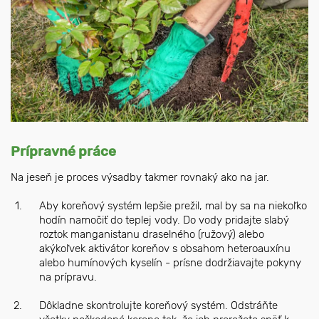
Prípravné práce
Na jeseň je proces výsadby takmer rovnaký ako na jar.
Aby koreňový systém lepšie prežil, mal by sa na niekoľko
hodín namočiť do teplej vody. Do vody pridajte slabý
roztok manganistanu draselného (ružový) alebo
akýkoľvek aktivátor koreňov s obsahom heteroauxínu
alebo humínových kyselín - prísne dodržiavajte pokyny
na prípravu.
Dôkladne skontrolujte koreňový systém. Odstráňte