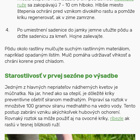
ruže
sa zakopávajú 7 - 10 cm hlboko. Hlbšie miesto
štepenia ochráni pred vznikom divokého rastu a pomôže
kríku regenerovať, ak v zime zamrzne.
Po umiestnení sadenice do jamky jemne utužte pôdu a
držte sadenicu za kmeň. Hojne zalievajte.
Pôdu okolo rastliny mulčujte suchým rastlinným materiálom,
napríklad opadaným lístím. Mulč pomáha udržiavať vlhkosť a
chráni korene pred chladom.
Starostlivosť v prvej sezóne po výsadbe
Jedným z hlavných nepriateľov nádherných kvetov je
múčnatka. Na jar, hneď ako sa oteplí, je dôležité kríky
preventívne ošetriť síranom meďnatým. Pripraví sa roztok v
množstve 100 gramov síranu meďnatého na vedro vody. Tento
postup zabráni vzniku akýchkoľvek hubových ochorení.
Rovnaký roztok sa môže použiť aj na ovocné kríky,
ríbezle
ak
rastú v tesnej blízkosti ruží.