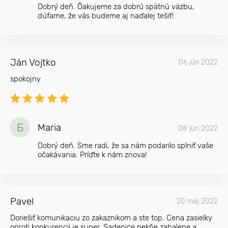
Dobrý deň. Ďakujeme za dobrú spätnú väzbu,
dúfame, že vás budeme aj naďalej tešiť!
Ján Vojtko
06 jún 2022
spokojny
Б
Maria
08 jún 2022
Dobrý deň. Sme radi, že sa nám podarilo splniť vaše
očakávania. Príďte k nám znova!
Pavel
20 máj 2022
Doriešiť komunikaciu zo zakaznikom a ste top. Cena zasielky
oproti konkurencii je super. Sadenice pekňe zabalene a