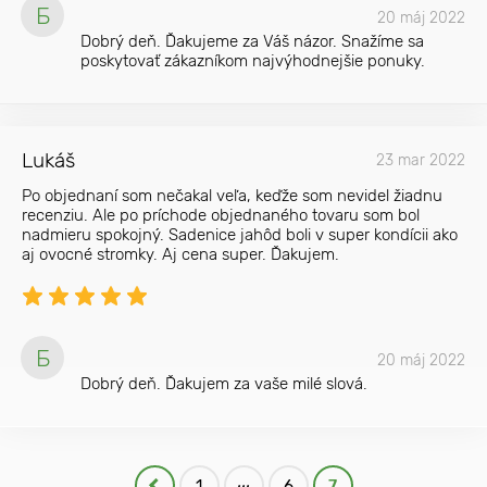
Б
20 máj 2022
Dobrý deň. Ďakujeme za Váš názor. Snažíme sa
poskytovať zákazníkom najvýhodnejšie ponuky.
Lukáš
23 mar 2022
Po objednaní som nečakal veľa, keďže som nevidel žiadnu
recenziu. Ale po príchode objednaného tovaru som bol
nadmieru spokojný. Sadenice jahôd boli v super kondícii ako
aj ovocné stromky. Aj cena super. Ďakujem.
Б
20 máj 2022
Dobrý deň. Ďakujem za vaše milé slová.
...
1
6
7