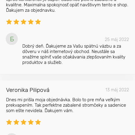
kvalitne. Maximalna spokojnosť opäť navštivym tento e shop.
Ďakujem za objednavku.
Б
25 máj 2022
Dobrý deň. Ďakujeme za Vašu spätnú väzbu a za
dôveru v náš internetový obchod. Neustále sa
snažíme splniť vaše očakávania zlepšovaním kvality
produktov a služieb.
Veronika Pilipová
13 máj 2022
Dnes mi prišla moja objednávka. Bolo to pre mňa veľkým
prekvapením. Tak perfektne zabalené stromčeky a sadenice
som ešte nevidela. Ďakujem vám.