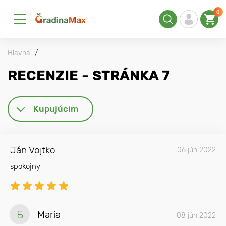
0
Hlavná
RECENZIE - STRÁNKA 7
Kupujúcim
Ján Vojtko
06 jún 2022
spokojny
Б
Maria
08 jún 2022