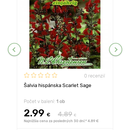
0 recenzií
Šalvia hispánska Scarlet Sage
Počet v balení:
1 ob
2.99
4.89
€
€
Najnižšia cena za posledných 30 dní:* 4.89 €