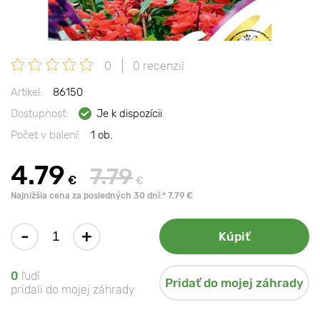
0
0 recenzií
Artikel:
86150
Dostupnosť:
Je k dispozícii
Počet v balení:
1 ob.
4.79
7.79
€
€
Najnižšia cena za posledných 30 dní:* 7.79 €
-
+
Kúpiť
0
ľudí
Pridať do mojej záhrady
pridali do mojej záhrady