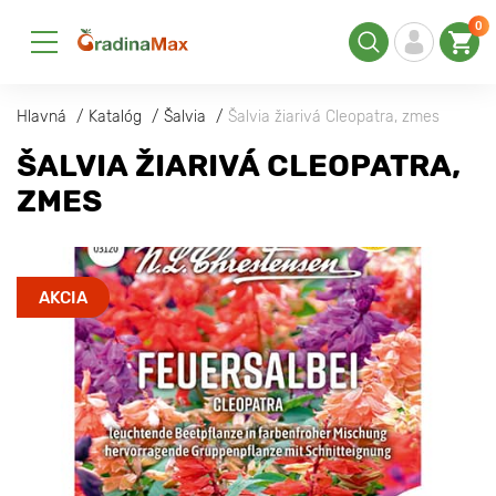
0
Hlavná
Katalóg
Šalvia
Šalvia žiarivá Cleopatra, zmes
ŠALVIA ŽIARIVÁ CLEOPATRA,
ZMES
AKCIA