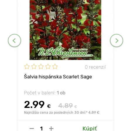
0 recenzií
Šalvia hispánska Scarlet Sage
Počet v balení:
1 ob
2.99
4.89
€
€
Najnižšia cena za posledných 30 dní:* 4.89 €
Kúpiť