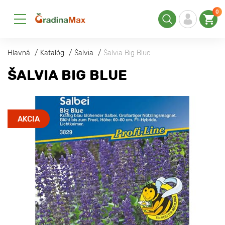
0
Hlavná
Katalóg
Šalvia
Šalvia Big Blue
ŠALVIA BIG BLUE
AKCIA