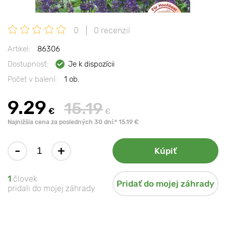
0
0 recenzií
Artikel:
86306
Dostupnosť:
Je k dispozícii
Počet v balení:
1 ob.
9.29
15.19
€
€
Najnižšia cena za posledných 30 dní:* 15.19 €
-
+
Kúpiť
1
človek
Pridať do mojej záhrady
pridali do mojej záhrady