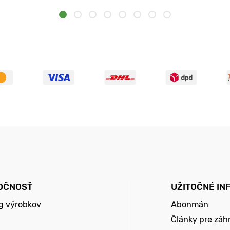
OČNOSŤ
UŽITOČNÉ IN
g výrobkov
Abonmán
Články pre záh