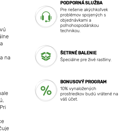
PODPORNÁ SLUŽBA
Pre riešenie akýchkoľvek
problémov spojených s
objednávkami a
poľnohospodárskou
ovú
technikou.
álne
Na
ŠETRNÉ BALENIE
va na
Špeciálne pre živé rastliny.
BONUSOVÝ PROGRAM
10% vynaložených
nale
prostriedkov budú vrátené na
váš účet.
ú,
Pri
ce
čuje