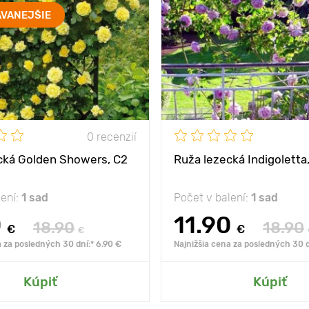
VANEJŠIE
0 recenzií
cká Golden Showers, C2
Ruža lezecká Indigoletta
lení:
1 sad
Počet v balení:
1 sad
0
11.90
18.90
18.90
€
€
€
a za posledných 30 dní:* 6.90 €
Najnižšia cena za posledných 30 d
Kúpiť
Kúpiť