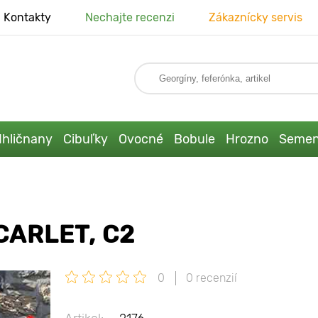
Kontakty
Nechajte recenzi
Zákaznícky servis
Ihličnany
Cibuľky
Ovocné
Bobule
Hrozno
Seme
CARLET, C2
0
0 recenzií