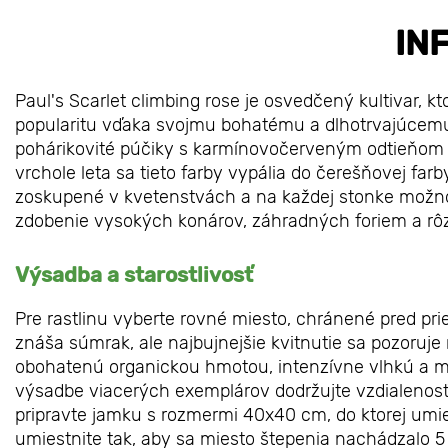
IN
Paul's Scarlet climbing rose je osvedčený kultivar, kt
popularitu vďaka svojmu bohatému a dlhotrvajúcemu 
pohárikovité púčiky s karmínovočerveným odtieňom s
vrchole leta sa tieto farby vypália do čerešňovej fa
zoskupené v kvetenstvách a na každej stonke možno 
zdobenie vysokých konárov, záhradných foriem a rô
Výsadba a starostlivosť
Pre rastlinu vyberte rovné miesto, chránené pred pr
znáša súmrak, ale najbujnejšie kvitnutie sa pozoruje
obohatenú organickou hmotou, intenzívne vlhkú a mi
výsadbe viacerých exemplárov dodržujte vzdialenosť
pripravte jamku s rozmermi 40x40 cm, do ktorej umi
umiestnite tak, aby sa miesto štepenia nachádzalo 5