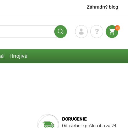
Záhradný blog
0
ná
Hnojivá
DORUČENIE
Odosielanie poštou iba za 24