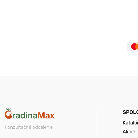
SPOL
Kataló
Konzultačné oddelenie
Akcie