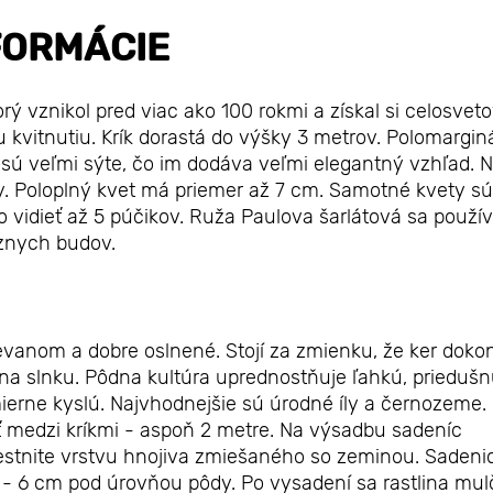
FORMÁCIE
orý vznikol pred viac ako 100 rokmi a získal si celosvet
kvitnutiu. Krík dorastá do výšky 3 metrov. Polomargin
ú veľmi sýte, čo im dodáva veľmi elegantný vzhľad. 
rby. Poloplný kvet má priemer až 7 cm. Samotné kvety sú
vidieť až 5 púčikov. Ruža Paulova šarlátová sa použí
znych budov.
ievanom a dobre oslnené. Stojí za zmienku, že ker doko
 na slnku. Pôdna kultúra uprednostňuje ľahkú, priedušn
erne kyslú. Najvhodnejšie sú úrodné íly a černozeme. 
 medzi kríkmi - aspoň 2 metre. Na výsadbu sadeníc
estnite vrstvu hnojiva zmiešaného so zeminou. Sadeni
 - 6 cm pod úrovňou pôdy. Po vysadení sa rastlina mul