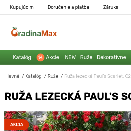
Kupujúcim
Doručenie a platba
Záruka
Katalóg
Akcie
NEW
Ruže
Dekoratívne
Hlavná
Katalóg
Ruže
Ruža lezecká Paul's Scarlet, C2
RUŽA LEZECKÁ PAUL'S S
AKCIA