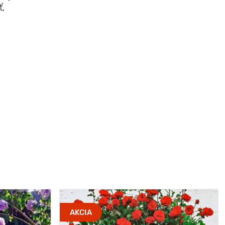
ť,
AKCIA