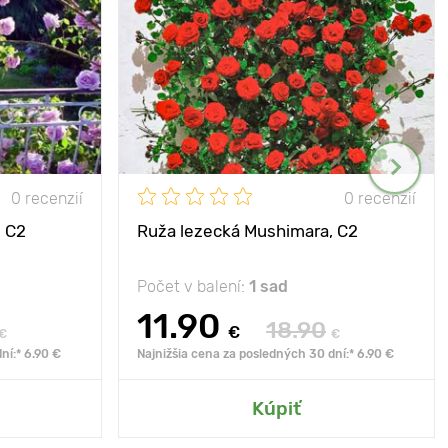
0 recenzií
0 recenzií
, C2
Ruža lezecká Mushimara, C2
Počet v balení:
1 sad
11.90
18.90
€
€
€
ní:* 6.90 €
Najnižšia cena za posledných 30 dní:* 6.90 €
Kúpiť