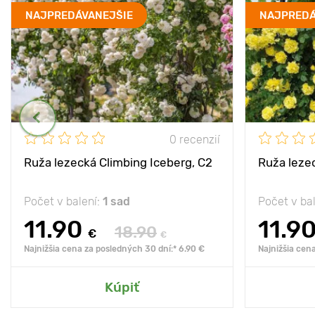
NAJPREDÁVANEJŠIE
NAJPREDÁ
0 recenzií
Ruža lezecká Climbing Iceberg, C2
Ruža leze
Počet v balení:
1 sad
Počet v ba
11.90
11.9
18.90
€
€
Najnižšia cena za posledných 30 dní:* 6.90 €
Najnižšia cen
Kúpiť