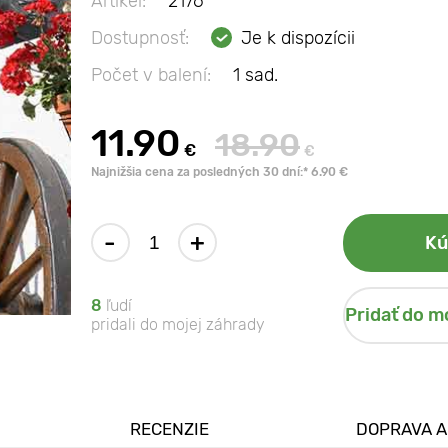
Artikel:
2176
Dostupnosť:
Je k dispozícii
Počet v balení:
1 sad.
11.90
18.90
€
€
Najnižšia cena za posledných 30 dní:* 6.90 €
-
+
Kú
8
ľudí
Pridať do m
pridali do mojej záhrady
RECENZIE
DOPRAVA A