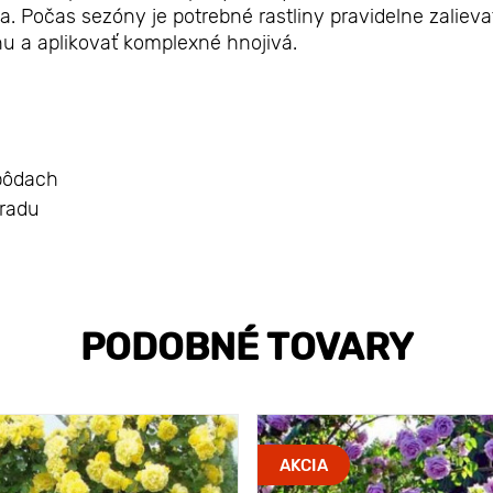
 Počas sezóny je potrebné rastliny pravidelne zalieva
nu a aplikovať komplexné hnojivá.
pôdach
hradu
PODOBNÉ TOVARY
AKCIA