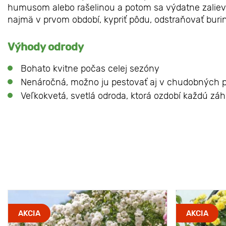
humusom alebo rašelinou a potom sa výdatne zalieva.
najmä v prvom období, kypriť pôdu, odstraňovať buri
Výhody odrody
Bohato kvitne počas celej sezóny
Nenáročná, možno ju pestovať aj v chudobných 
Veľkokvetá, svetlá odroda, ktorá ozdobí každú zá
AKCIA
AKCIA