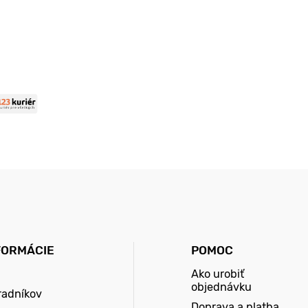
FORMÁCIE
POMOC
Ako urobiť
objednávku
radníkov
Doprava a platba