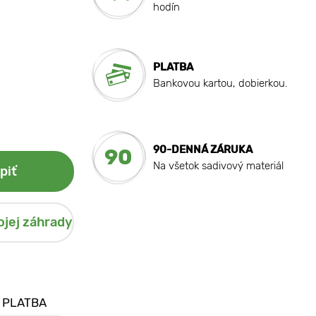
hodín
PLATBA
Bankovou kartou, dobierkou.
90-DENNÁ ZÁRUKA
90
Na všetok sadivový materiál
piť
ojej záhrady
 PLATBA