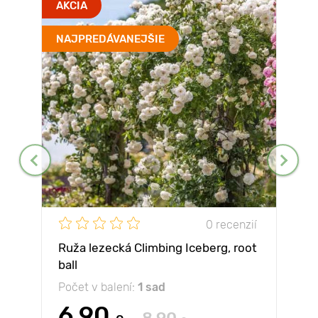
AKCIA
NAJPREDÁVANEJŠIE
0 recenzií
Ruža lezecká Climbing Iceberg, root
ball
Počet v balení:
1 sad
6.90