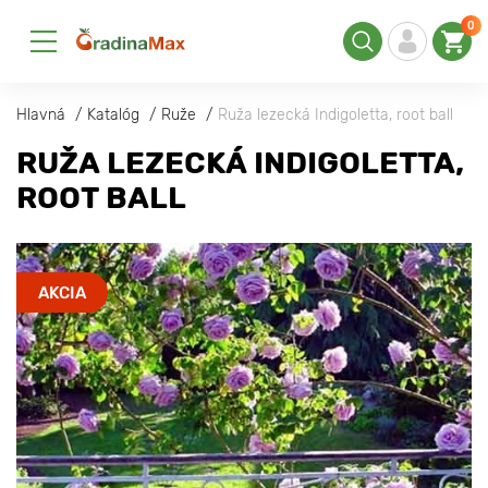
0
Hlavná
Katalóg
Ruže
Ruža lezecká Indigoletta, root ball
RUŽA LEZECKÁ INDIGOLETTA,
ROOT BALL
AKCIA