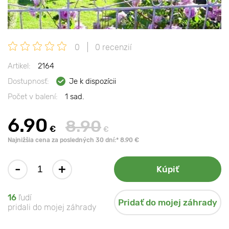
0
0 recenzií
Artikel:
2164
Dostupnosť:
Je k dispozícii
Počet v balení:
1 sad.
6.90
8.90
€
€
Najnižšia cena za posledných 30 dní:* 8.90 €
-
+
Kúpiť
16
ľudí
Pridať do mojej záhrady
pridali do mojej záhrady