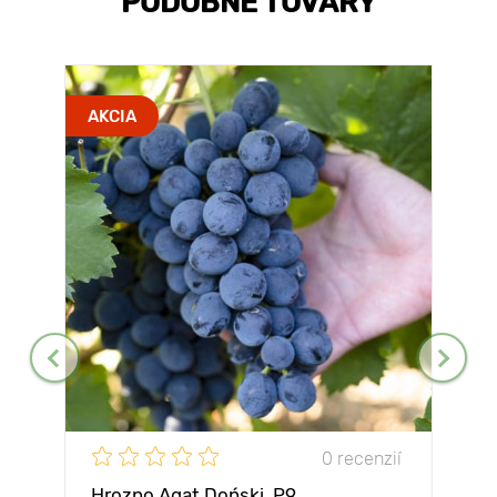
PODOBNÉ TOVARY
AKCIA
0 recenzií
Hrozno Agat Doński, Р9