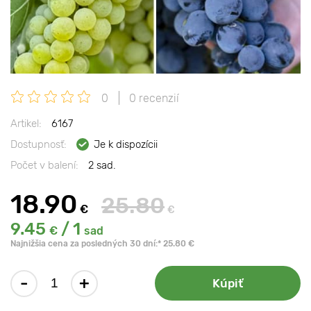
0
0 recenzií
Artikel:
6167
Dostupnosť:
Je k dispozícii
Počet v balení:
2 sad.
18.90
25.80
€
€
9.45
/ 1
€
sad
Najnižšia cena za posledných 30 dní:* 25.80 €
-
+
Kúpiť