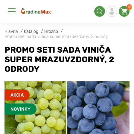
0
Hlavná
Katalóg
Hrozno
Promo Set! Sada viniča super mrazuvzdorný, 2 odrody
PROMO SET! SADA VINIČA
SUPER MRAZUVZDORNÝ, 2
ODRODY
AKCIA
NOVINKY