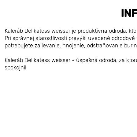
IN
Kaleráb Delikatess weisser je produktívna odroda, kt
Pri správnej starostlivosti prevýši uvedené odrodové 
potrebujete zalievanie, hnojenie, odstraňovanie buri
Kaleráb Delikatess weisser - úspešná odroda, za ktor
spokojní!