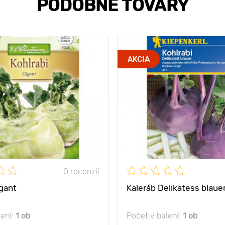
PODOBNÉ TOVARY
AKCIA
0 recenzií
igant
Kaleráb Delikatess blaue
lení:
1 ob
Počet v balení:
1 ob