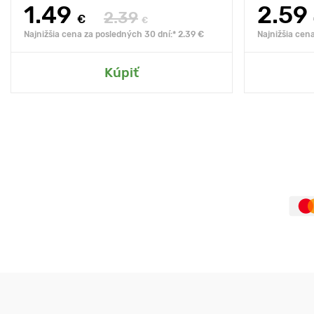
1.49
2.59
2.39
€
€
Najnižšia cena za posledných 30 dní:* 2.39 €
Najnižšia cen
Kúpiť