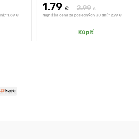
1.79
2.99
€
€
ní:* 1.89 €
Najnižšia cena za posledných 30 dní:* 2.99 €
Kúpiť