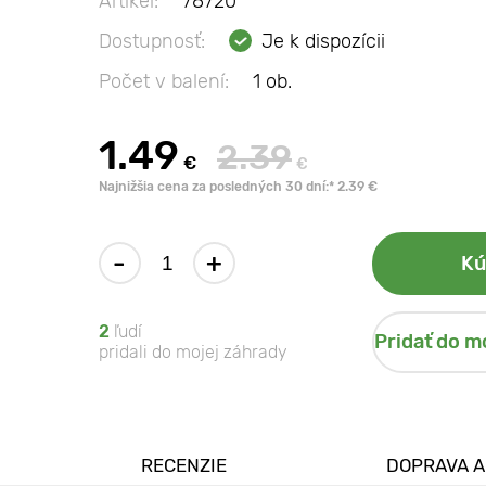
Artikel:
78720
Dostupnosť:
Je k dispozícii
Počet v balení:
1 ob.
1.49
2.39
€
€
Najnižšia cena za posledných 30 dní:* 2.39 €
-
+
Kú
2
ľudí
Pridať do m
pridali do mojej záhrady
RECENZIE
DOPRAVA A