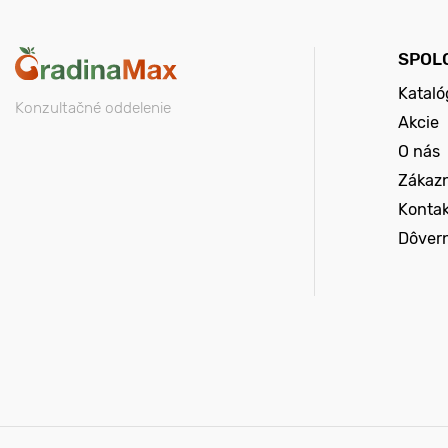
SPOL
Kataló
Konzultačné oddelenie
Akcie
O nás
Zákazn
Konta
Dôver