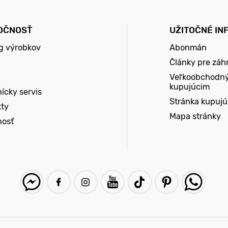
OČNOSŤ
UŽITOČNÉ IN
g výrobkov
Abonmán
Články pre záh
Veľkoobchodn
kupujúcim
ícky servis
Stránka kupuj
kty
Mapa stránky
nosť