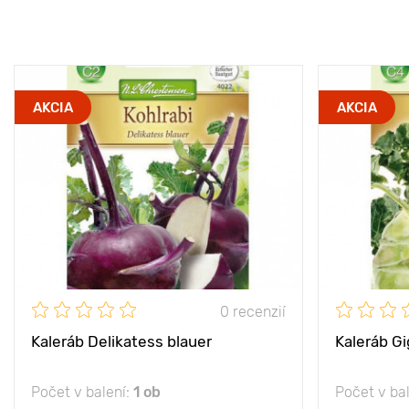
AKCIA
AKCIA
0 recenzií
Kaleráb Delikatess blauer
Kaleráb G
Počet v balení:
1 ob
Počet v ba