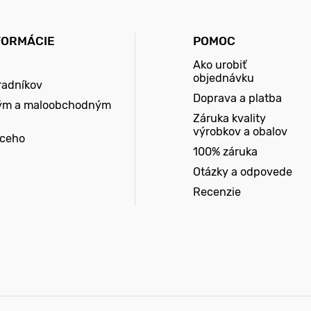
FORMÁCIE
POMOC
Ako urobiť
objednávku
radníkov
Doprava a platba
ým a maloobchodným
Záruka kvality
výrobkov a obalov
úceho
100% záruka
Otázky a odpovede
Recenzie