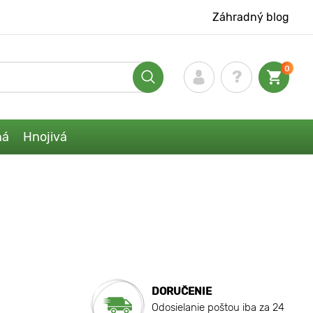
Záhradný blog
0
ná
Hnojivá
DORUČENIE
Odosielanie poštou iba za 24