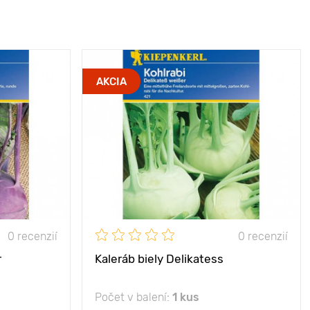
AKCIA
0 recenzií
0 recenzií
r
Kaleráb biely Delikatess
Počet v balení:
1 kus