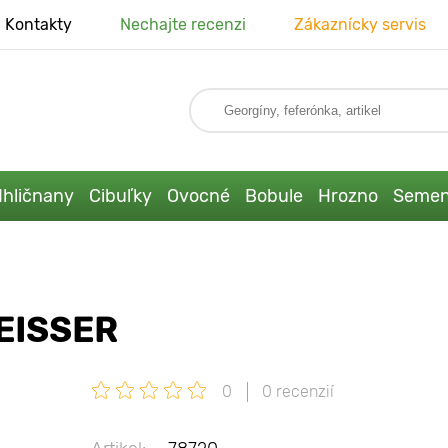
Kontakty
Nechajte recenzi
Zákaznícky servis
Ihličnany
Cibuľky
Ovocné
Bobule
Hrozno
Seme
EISSER
0
0 recenzií