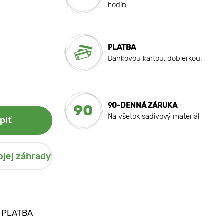
hodín
PLATBA
Bankovou kartou, dobierkou.
90-DENNÁ ZÁRUKA
90
Na všetok sadivový materiál
piť
ojej záhrady
 PLATBA