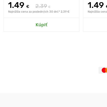
1.49
1.49
2.39
€
€
Najnižšia cena za posledných 30 dní:* 2.39 €
Najnižšia cen
Kúpiť