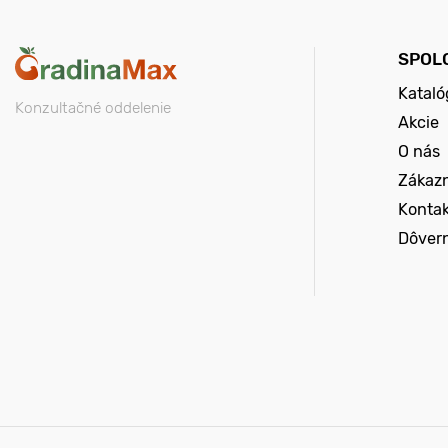
SPOL
Kataló
Konzultačné oddelenie
Akcie
O nás
Zákazn
Konta
Dôver