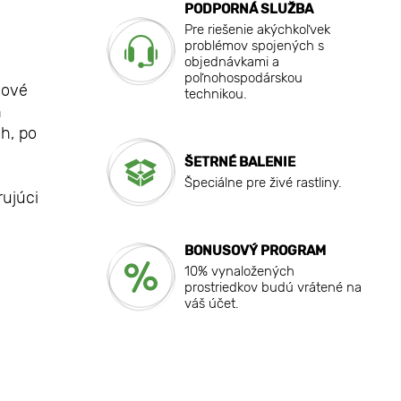
PODPORNÁ SLUŽBA
Pre riešenie akýchkoľvek
problémov spojených s
objednávkami a
poľnohospodárskou
nové
technikou.
h
h, po
ŠETRNÉ BALENIE
Špeciálne pre živé rastliny.
rujúci
BONUSOVÝ PROGRAM
10% vynaložených
prostriedkov budú vrátené na
váš účet.