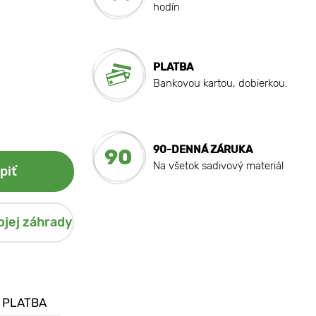
hodín
PLATBA
Bankovou kartou, dobierkou.
90-DENNÁ ZÁRUKA
90
Na všetok sadivový materiál
piť
ojej záhrady
 PLATBA