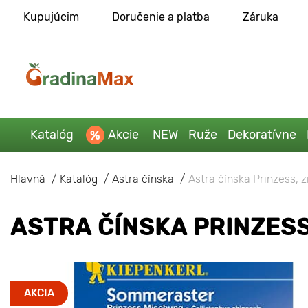
Kupujúcim
Doručenie a platba
Záruka
Katalóg
Akcie
NEW
Ruže
Dekoratívne
Hlavná
Katalóg
Astra čínska
Astra čínska Prinzess, 
ASTRA ČÍNSKA PRINZESS
AKCIA