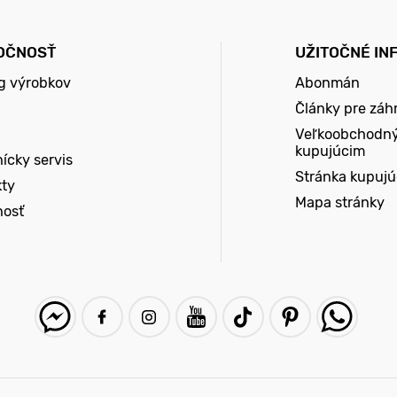
OČNOSŤ
UŽITOČNÉ IN
g výrobkov
Abonmán
Články pre záh
Veľkoobchodn
kupujúcim
ícky servis
Stránka kupuj
kty
Mapa stránky
nosť