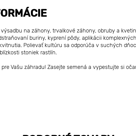
FORMÁCIE
a výsadbu na záhony, trvalkové záhony, obruby a kveti
odstraňovaní buriny, kyprení pôdy, aplikácii komplexnýc
 kvitnutia. Polievať kultúru sa odporúča v suchých dňoc
zkosti stoniek rastlín.
 pre Vašu záhradu! Zasejte semená a vypestujte si oča