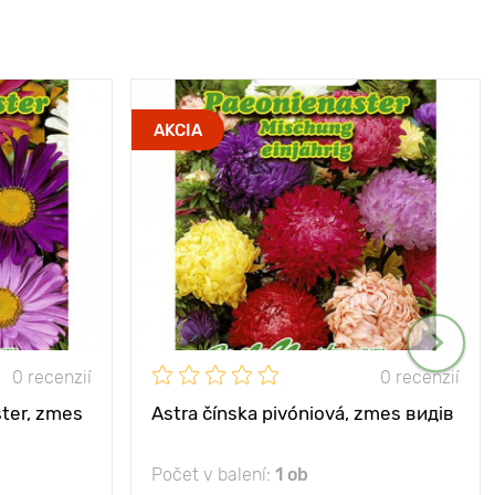
AKCIA
0 recenzií
0 recenzií
ster, zmes
Astra čínska pivóniová, zmes видів
Počet v balení:
1 ob