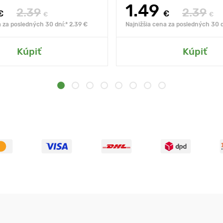
1.49
2.39
2.39
€
€
€
€
a za posledných 30 dní:* 2.39 €
Najnižšia cena za posledných 30 d
Kúpiť
Kúpiť