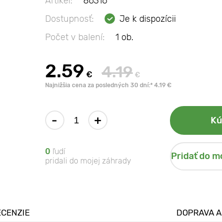
Artikel:
86316
Dostupnosť:
Je k dispozícii
Počet v balení:
1 ob.
2.59
4.19
€
€
Najnižšia cena za posledných 30 dní:* 4.19 €
-
+
Kú
0
ľudí
Pridať do m
pridali do mojej záhrady
ECENZIE
DOPRAVA A