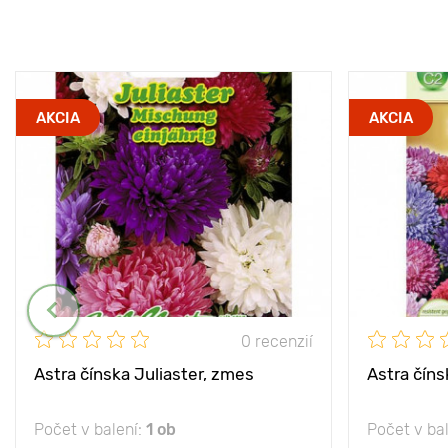
AKCIA
AKCIA
0 recenzií
Astra čínska Juliaster, zmes
Astra čín
Počet v balení:
1 ob
Počet v ba