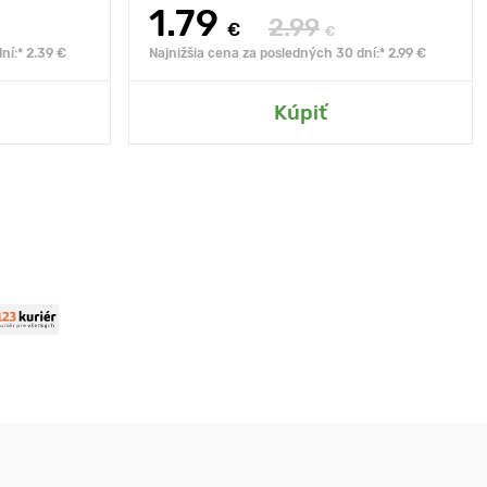
1.79
2.99
€
€
ní:* 2.39 €
Najnižšia cena za posledných 30 dní:* 2.99 €
Kúpiť