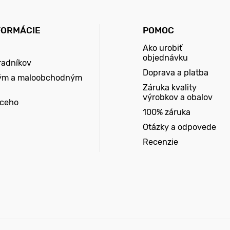
FORMÁCIE
POMOC
Ako urobiť
objednávku
radníkov
Doprava a platba
ým a maloobchodným
Záruka kvality
výrobkov a obalov
úceho
100% záruka
Otázky a odpovede
Recenzie