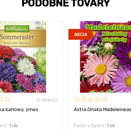
PODOBNÉ TOVARY
AKCIA
0 recenzií
ska karłowy, zmes
Astra čínska Madeleinea
lení:
1 ob
Počet v balení:
1 ob