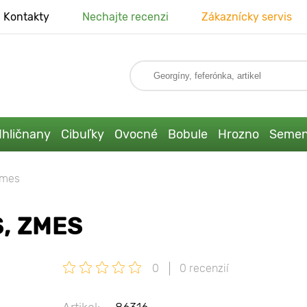
Kontakty
Nechajte recenzi
Zákaznícky servis
Ihličnany
Cibuľky
Ovocné
Bobule
Hrozno
Seme
zmes
, ZMES
0
0 recenzií