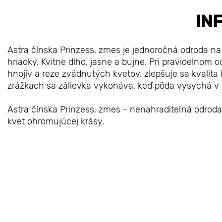
IN
Astra čínska Prinzess, zmes je jednoročná odroda n
hriadky. Kvitne dlho, jasne a bujne. Pri pravidelnom 
hnojív a reze zvädnutých kvetov, zlepšuje sa kvalita
zrážkach sa zálievka vykonáva, keď pôda vysychá v blí
Astra čínska Prinzess, zmes - nenahraditeľná odroda
kvet ohromujúcej krásy.