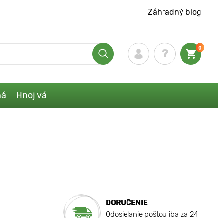
Záhradný blog
0
ná
Hnojivá
DORUČENIE
Odosielanie poštou iba za 24