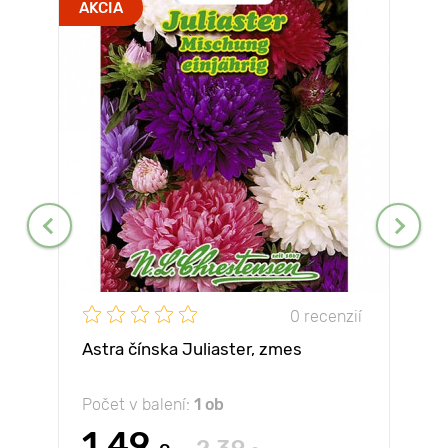
AKCIA
0 recenzií
Astra čínska Juliaster, zmes
Počet v balení:
1 ob
1.49