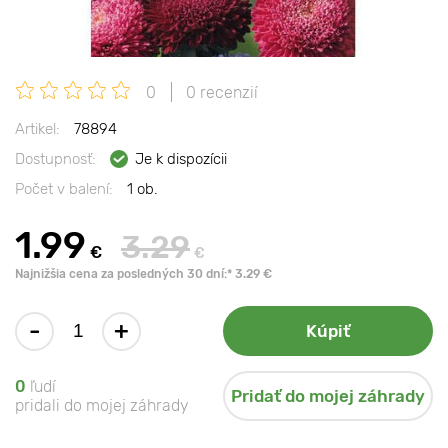
0
0 recenzií
Artikel:
78894
Dostupnosť:
Je k dispozícii
Počet v balení:
1 ob.
1.99
3.29
€
€
Najnižšia cena za posledných 30 dní:* 3.29 €
-
+
Kúpiť
0
ľudí
Pridať do mojej záhrady
pridali do mojej záhrady