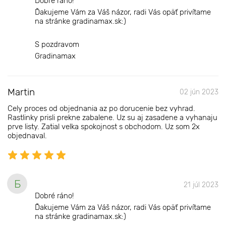
Dobré ráno!
Ďakujeme Vám za Váš názor, radi Vás opäť privítame
na stránke gradinamax.sk:)
S pozdravom
Gradinamax
Martin
02 jún 2023
Cely proces od objednania az po dorucenie bez vyhrad.
Rastlinky prisli prekne zabalene. Uz su aj zasadene a vyhanaju
prve listy. Zatial velka spokojnost s obchodom. Uz som 2x
objednaval.
Б
21 júl 2023
Dobré ráno!
Ďakujeme Vám za Váš názor, radi Vás opäť privítame
na stránke gradinamax.sk:)