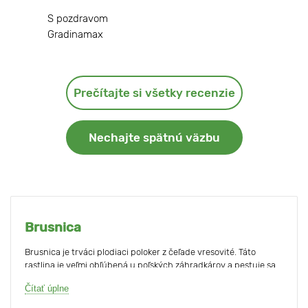
S pozdravom
Gradinamax
Prečítajte si všetky recenzie
Nechajte spätnú väzbu
Brusnica
Brusnica je trváci plodiaci poloker z čeľade vresovité. Táto
rastlina je veľmi obľúbená u poľských záhradkárov a pestuje sa
všade. Rovnako ako
čučoriedka vysoká
, brusnica má rada kyslé
Čítať úplne
pôdy, preto sa často pestujú spoločne.