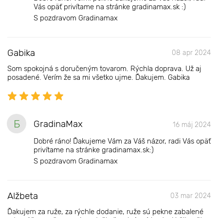
Vás opäť privítame na stránke gradinamax.sk :)
S pozdravom Gradinamax
Gabika
08 apr 2024
Som spokojná s doručeným tovarom. Rýchla doprava. Už aj
posadené. Verím že sa mi všetko ujme. Ďakujem. Gabika
Б
GradinaMax
16 máj 2024
Dobré ráno! Ďakujeme Vám za Váš názor, radi Vás opäť
privítame na stránke gradinamax.sk:)
S pozdravom Gradinamax
Alžbeta
03 mar 2024
Ďakujem za ruže, za rýchle dodanie, ruže sú pekne zabalené