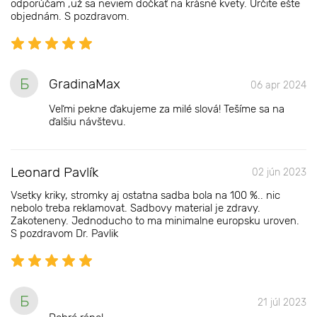
odporúčam ,už sa neviem dočkať na krásné kvety. Určite ešte
objednám. S pozdravom.
Б
GradinaMax
06 apr 2024
Veľmi pekne ďakujeme za milé slová! Tešíme sa na
ďalšiu návštevu.
Leonard Pavlík
02 jún 2023
Vsetky kriky, stromky aj ostatna sadba bola na 100 %.. nic
nebolo treba reklamovat. Sadbovy material je zdravy.
Zakoteneny. Jednoducho to ma minimalne europsku uroven.
S pozdravom Dr. Pavlik
Б
21 júl 2023