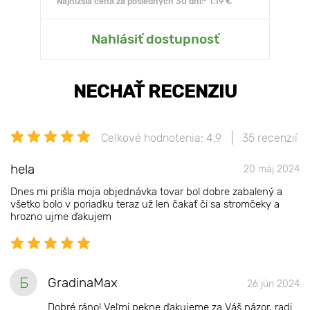
Najnižšia cena za posledných 30 dní:* 1.19 €
Nahlásiť dostupnosť
NECHAŤ RECENZIU
Celkové hodnotenia: 4.9
35 recenzií
hela
20 máj 2024
Dnes mi prišla moja objednávka tovar bol dobre zabalený a
všetko bolo v poriadku teraz už len čakať či sa stromčeky a
hrozno ujme ďakujem
Б
GradinaMax
26 jún 2024
Dobré ráno! Veľmi pekne ďakujeme za Váš názor, radi