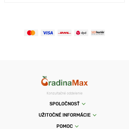
Rastlina sa nevyznačuje rastovými vlastnosťami - stonky
dosahujú výšku len 30 cm. Koruna kríka je guľovitá a hustá.
Jasne červené čučoriedky so sladkokyslou chuťou dozrievajú
koncom leta. Plodiť začínajú v druhom roku po výsadbe.
Liečivé vlastnosti brusníc
Čučoriedky obsahujú cukry, organické kyseliny, vitamíny A, E,
skupiny B, kyselinu askorbovú, karotén, flavonoidy, triesloviny,
pektín, horčík, draslík, železo a ďalšie stopové prvky. Medzi
liečivé vlastnosti brusníc patria adstringentné, diuretické,
dezinfekčné a choleretické účinky. Podobne ako iné červené
bobule -
brusnice
,
červené ríbezle
- má priaznivý účinok na
kardiovaskulárny systém a je tiež prírodným antioxidantom.
Infúzia čučoriedok sa zvyčajne predpisuje pri komplexnej liečbe
Konzultačné oddelenie
cystitídy a zápalu močových ciest, ako aj v iných situáciách, keď
sa vyžaduje výrazný diuretický účinok na pozadí zápalu.
SPOLOČNOSŤ
Čučoriedka je často súčasťou zložených liekov na liečbu
cystitídy. Toto bobuľovité ovocie je nízkokalorický produkt, čo z
UŽITOČNÉ INFORMÁCIE
neho robí výbornú voľbu pre tých, ktorí sa obávajú o svoju
hmotnosť.
POMOC