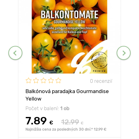
0 recenzií
Balkónová paradajka Gourmandise
Yellow
Počet v balení:
1 ob
7.89
12.99
€
€
Najnižšia cena za posledných 30 dní:* 12.99 €