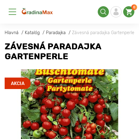
0
Hlavná
Katalóg
Paradajka
Závesná paradajka Gartenperle
ZÁVESNÁ PARADAJKA
GARTENPERLE
AKCIA