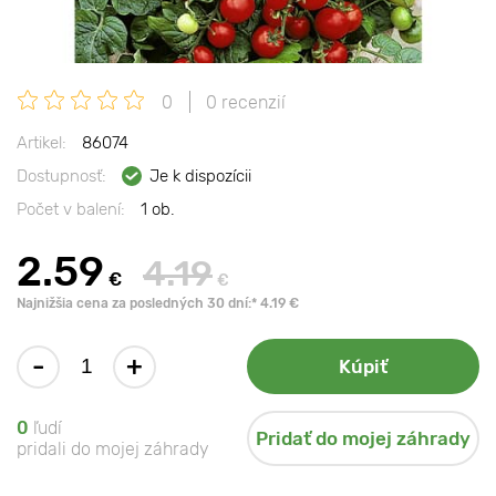
0
0 recenzií
Artikel:
86074
Dostupnosť:
Je k dispozícii
Počet v balení:
1 ob.
2.59
4.19
€
€
Najnižšia cena za posledných 30 dní:* 4.19 €
-
+
Kúpiť
0
ľudí
Pridať do mojej záhrady
pridali do mojej záhrady