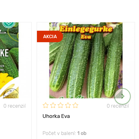
AKCIA
0 recenzií
0 recenzií
Uhorka Eva
Počet v balení:
1 ob