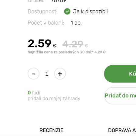
Artikel:
78789
Dostupnosť:
Je k dispozícii
Počet v balení:
1 ob.
2.59
4.29
€
€
Najnižšia cena za posledných 30 dní:* 4.29 €
-
+
Kú
0
ľudí
Pridať do m
pridali do mojej záhrady
RECENZIE
DOPRAVA A