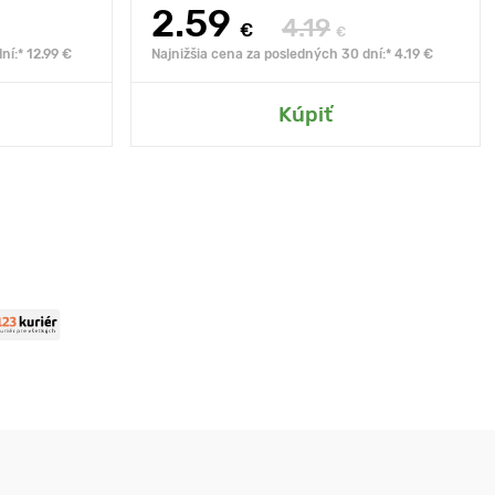
2.59
4.19
€
€
ní:* 12.99 €
Najnižšia cena za posledných 30 dní:* 4.19 €
Kúpiť