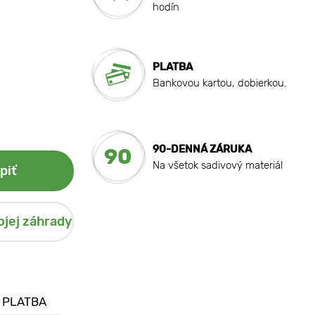
hodín
PLATBA
Bankovou kartou, dobierkou.
90-DENNÁ ZÁRUKA
90
Na všetok sadivový materiál
piť
ojej záhrady
 PLATBA