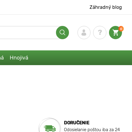
Záhradný blog
0
ná
Hnojivá
DORUČENIE
Odosielanie poštou iba za 24