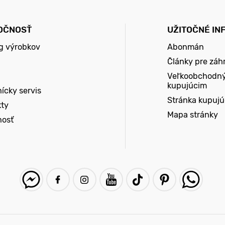
OČNOSŤ
UŽITOČNÉ IN
g výrobkov
Abonmán
Články pre záh
Veľkoobchodn
kupujúcim
ícky servis
Stránka kupuj
kty
Mapa stránky
nosť