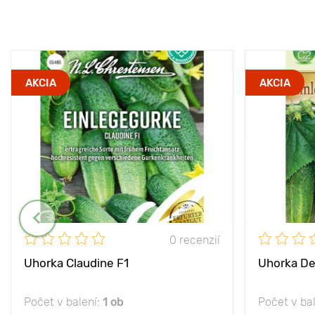
AKCIA
AKCIA
0 recenzií
Uhorka Claudine F1
Uhorka De
Počet v balení:
1 ob
Počet v ba