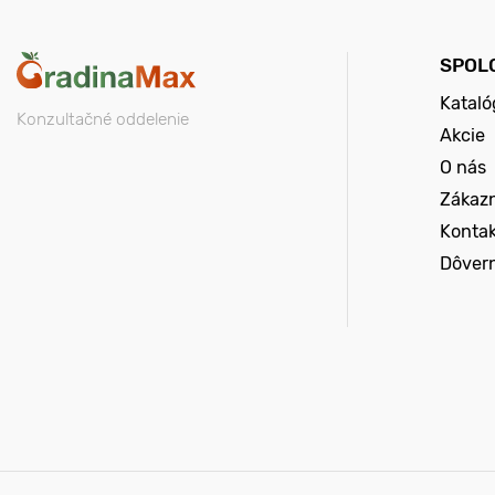
SPOL
Kataló
Konzultačné oddelenie
Akcie
O nás
Zákazn
Konta
Dôver