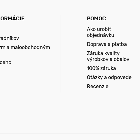
FORMÁCIE
POMOC
Ako urobiť
objednávku
radníkov
Doprava a platba
ým a maloobchodným
Záruka kvality
výrobkov a obalov
úceho
100% záruka
Otázky a odpovede
Recenzie