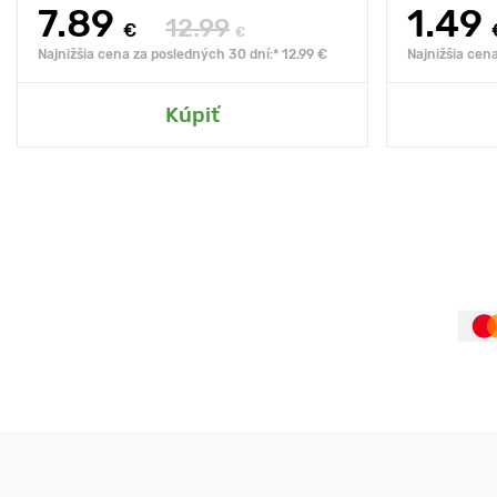
7.89
1.49
12.99
€
€
Najnižšia cena za posledných 30 dní:* 12.99 €
Najnižšia cen
Kúpiť