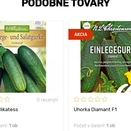
PODOBNÉ TOVARY
AKCIA
0 recenzií
likatess
Uhorka Diamant F1
lení:
1 ob
Počet v balení:
1 ob