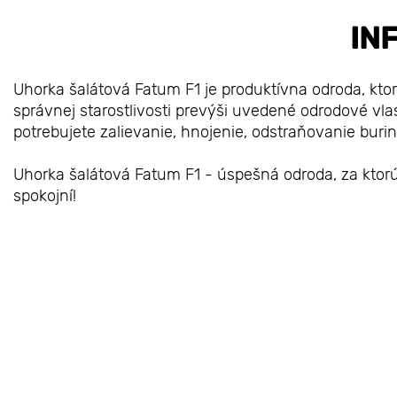
IN
Uhorka šalátová Fatum F1 je produktívna odroda, kto
správnej starostlivosti prevýši uvedené odrodové vla
potrebujete zalievanie, hnojenie, odstraňovanie buri
Uhorka šalátová Fatum F1 - úspešná odroda, za ktorú 
spokojní!