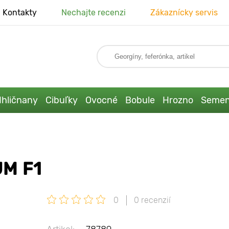
Kontakty
Nechajte recenzi
Zákaznícky servis
Ihličnany
Cibuľky
Ovocné
Bobule
Hrozno
Seme
M F1
0
0 recenzií