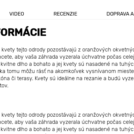
VIDEO
RECENZIE
DOPRAVA A
FORMÁCIE
e kvety tejto odrody pozostávajú z oranžových okvetný
cete, aby vaša záhrada vyzerala úchvatne počas celej 
a kvitne dlho a bohato a jej kvety sú nasadené na tuhý
Vďaka tomu môžu rásť na akomkoľvek vysnívanom mieste
óna či terasy. Kvety sú ideálne na rezanie a budú vyze
tov.
e kvety tejto odrody pozostávajú z oranžových okvetný
cete, aby vaša záhrada vyzerala úchvatne počas celej 
a kvitne dlho a bohato a jej kvety sú nasadené na tuhý