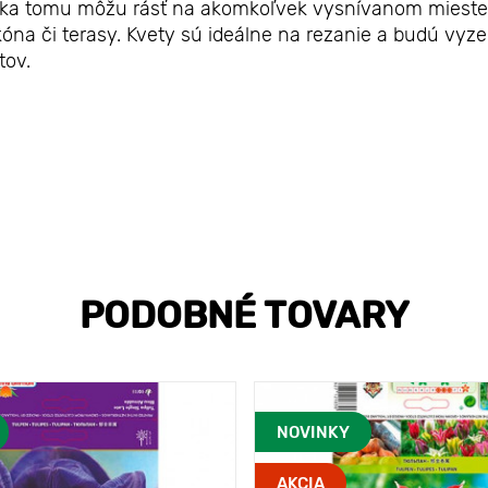
Vďaka tomu môžu rásť na akomkoľvek vysnívanom mieste
óna či terasy. Kvety sú ideálne na rezanie a budú vyze
tov.
PODOBNÉ TOVARY
NOVINKY
AKCIA