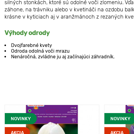
silných stonkách, ktoré sú odolné voči zlomeniu. 
záhone, na trávniku alebo v kvetináči na ozdobu balk
krásne v kyticiach aj v aranžmánoch z rezaných kve
Výhody odrody
Dvojfarebné kvety
Odroda odolná voči mrazu
Nenáročná, zvládne ju aj začínajúci záhradník.
NOVINKY
NOVINKY
AKCIA
AKCIA