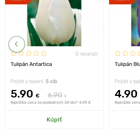
0 recenzií
Tulipán Antartica
Tulipán Bl
Počet v balení:
5 cib
Počet v ba
5.90
4.90
6.90
€
€
Najnižšia cena za posledných 30 dní:* 6.90 €
Najnižšia cen
Kúpiť