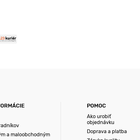
FORMÁCIE
POMOC
Ako urobiť
objednávku
radníkov
Doprava a platba
ým a maloobchodným