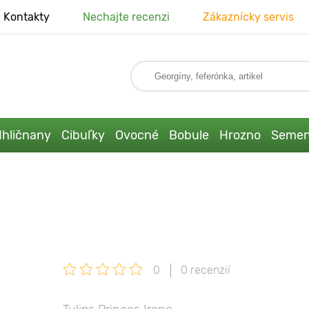
Kontakty
Nechajte recenzi
Zákaznícky servis
Ihličnany
Cibuľky
Ovocné
Bobule
Hrozno
Seme
0
0 recenzií