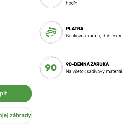
hodín
PLATBA
Bankovou kartou, dobierkou.
90-DENNÁ ZÁRUKA
90
Na všetok sadivový materiál
piť
ojej záhrady