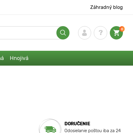
Záhradný blog
0
ná
Hnojivá
DORUČENIE
Odosielanie poštou iba za 24