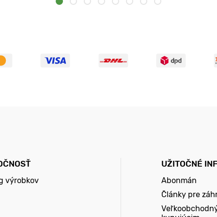
OČNOSŤ
UŽITOČNÉ IN
g výrobkov
Abonmán
Články pre záh
Veľkoobchodn