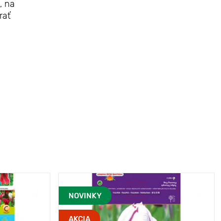
, na
rať
NOVINKY
AKCIA