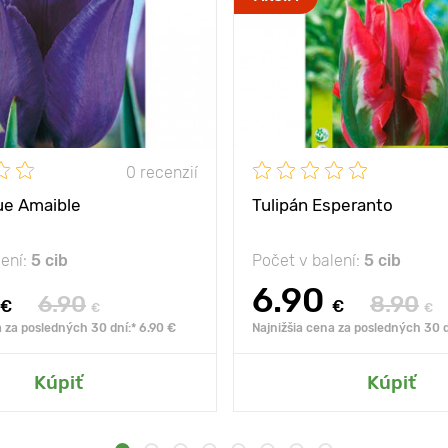
0 recenzií
ue Amaible
Tulipán Esperanto
lení:
5 cib
Počet v balení:
5 cib
6.90
6.90
8.90
€
€
€
€
a za posledných 30 dní:* 6.90 €
Najnižšia cena za posledných 30 d
Kúpiť
Kúpiť