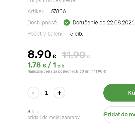
Tulips Princes Irene
Artikel:
67806
Dostupnosť:
Doručenie od 22.08.2026
Počet v balení:
5 cib.
8.90
11.90
€
€
1.78
/ 1
€
cib
Najnižšia cena za posledných 30 dní:* 11.90 €
-
+
Kú
3
ľudí
Pridať do m
pridali do mojej záhrady