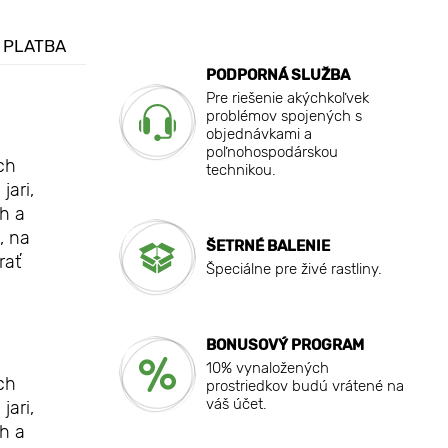
 PLATBA
PODPORNÁ SLUŽBA
Pre riešenie akýchkoľvek
problémov spojených s
objednávkami a
poľnohospodárskou
ch
technikou.
jari,
ch a
, na
ŠETRNÉ BALENIE
rať
Špeciálne pre živé rastliny.
BONUSOVÝ PROGRAM
10% vynaložených
ch
prostriedkov budú vrátené na
váš účet.
jari,
ch a