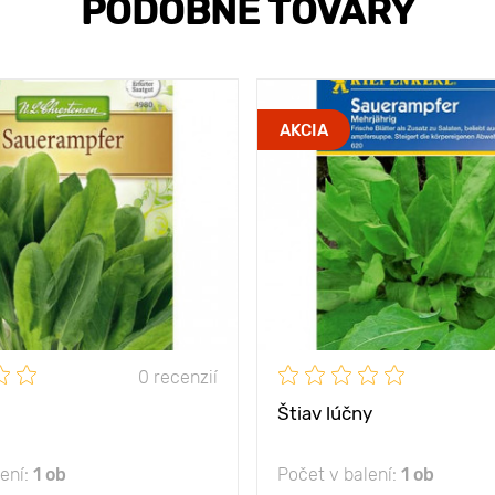
PODOBNÉ TOVARY
AKCIA
0 recenzií
Štiav lúčny
lení:
1 ob
Počet v balení:
1 ob