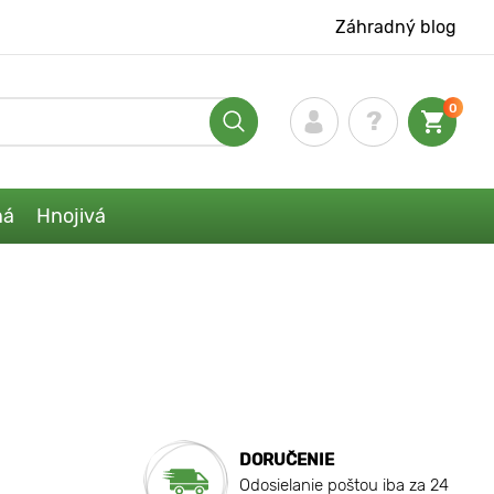
Záhradný blog
0
ná
Hnojivá
DORUČENIE
Odosielanie poštou iba za 24