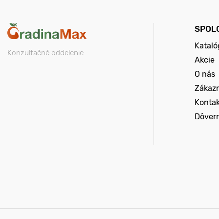
SPOL
Kataló
Konzultačné oddelenie
Akcie
O nás
Zákazn
Konta
Dôver