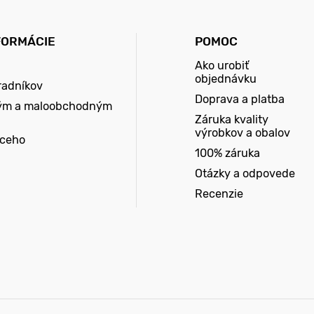
FORMÁCIE
POMOC
Ako urobiť
objednávku
radníkov
Doprava a platba
ým a maloobchodným
Záruka kvality
výrobkov a obalov
úceho
100% záruka
Otázky a odpovede
Recenzie