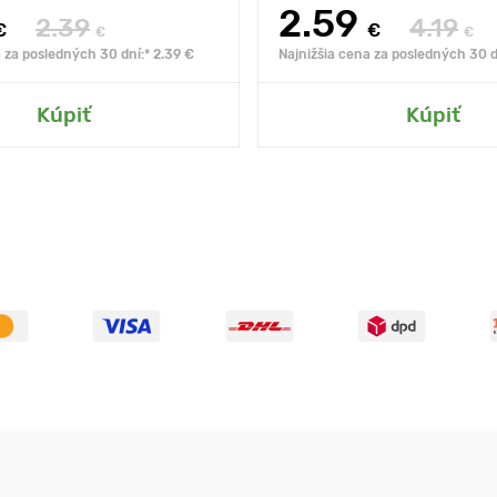
2.59
2.39
4.19
€
€
€
€
 za posledných 30 dní:* 2.39 €
Najnižšia cena za posledných 30 d
Kúpiť
Kúpiť