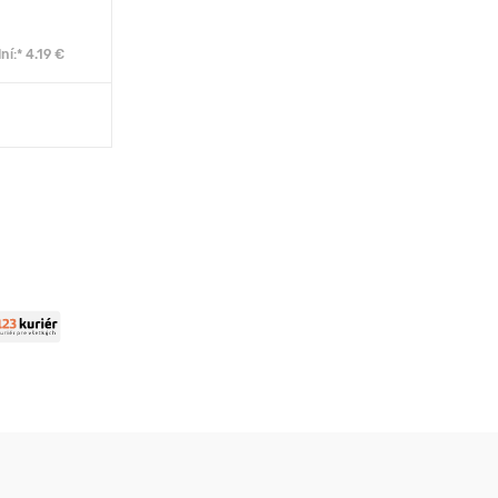
ní:* 4.19 €