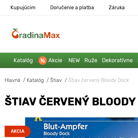
Kupujúcim
Doručenie a platba
Záruka
Katalóg
Akcie
NEW
Ruže
Dekoratívne
Hlavná
Katalóg
Štiav
Štiav červený Bloody Dock
ŠTIAV ČERVENÝ BLOODY
AKCIA