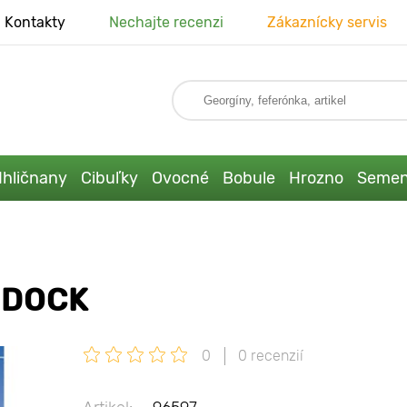
Kontakty
Nechajte recenzi
Zákaznícky servis
Ihličnany
Cibuľky
Ovocné
Bobule
Hrozno
Seme
 DOCK
0
0 recenzií