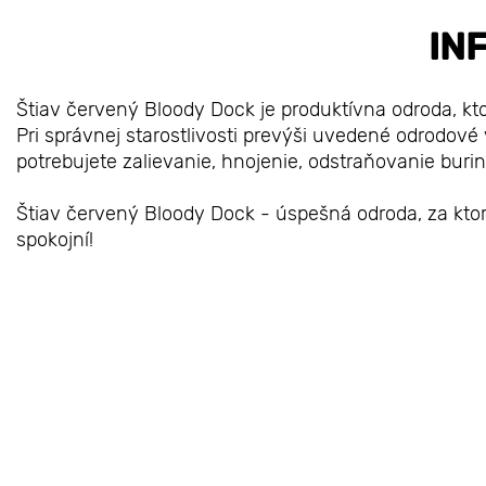
IN
Štiav červený Bloody Dock je produktívna odroda, kt
Pri správnej starostlivosti prevýši uvedené odrodové 
potrebujete zalievanie, hnojenie, odstraňovanie buri
Štiav červený Bloody Dock - úspešná odroda, za ktorú
spokojní!