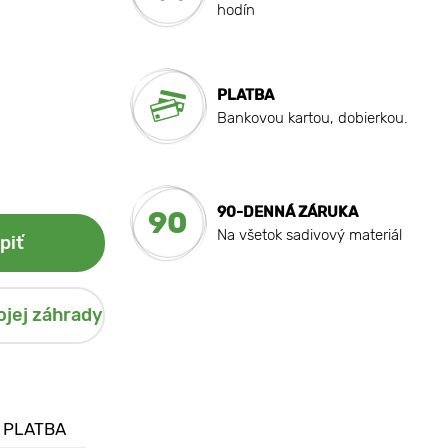
hodín
PLATBA
Bankovou kartou, dobierkou.
90-DENNÁ ZÁRUKA
90
Na všetok sadivový materiál
piť
ojej záhrady
 PLATBA