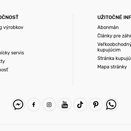
OČNOSŤ
UŽITOČNÉ IN
g výrobkov
Abonmán
Články pre záh
Veľkoobchodn
kupujúcim
ícky servis
Stránka kupuj
kty
Mapa stránky
nosť