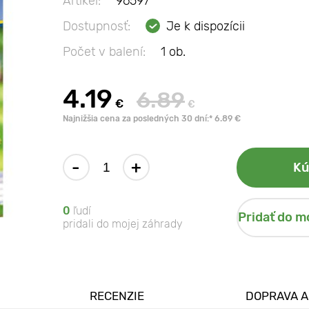
Artikel:
96597
Dostupnosť:
Je k dispozícii
Počet v balení:
1 ob.
4.19
6.89
€
€
Najnižšia cena za posledných 30 dní:* 6.89 €
-
+
Kú
0
ľudí
Pridať do m
pridali do mojej záhrady
RECENZIE
DOPRAVA A