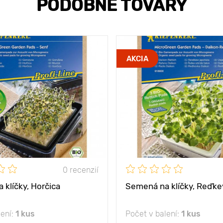
PODOBNÉ TOVARY
AKCIA
0 recenzií
klíčky, Horčica
Semená na klíčky, Reďke
lení:
1 kus
Počet v balení:
1 kus