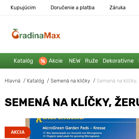
Kupujúcim
Doručenie a platba
Záruka
Katalóg
Akcie
NEW
Ruže
Dekoratívne
Hlavná
Katalóg
Semená na klíčky
Semená na klíčky,
SEMENÁ NA KLÍČKY, ŽE
AKCIA