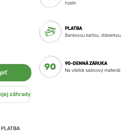
hodín
PLATBA
Bankovou kartou, dobierkou.
90-DENNÁ ZÁRUKA
90
Na všetok sadivový materiál
piť
ojej záhrady
 PLATBA