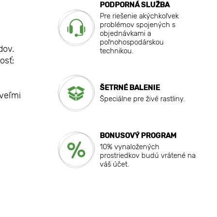
PODPORNÁ SLUŽBA
Pre riešenie akýchkoľvek
problémov spojených s
objednávkami a
poľnohospodárskou
dov.
technikou.
osť:
ŠETRNÉ BALENIE
 veľmi
Špeciálne pre živé rastliny.
BONUSOVÝ PROGRAM
10% vynaložených
prostriedkov budú vrátené na
váš účet.