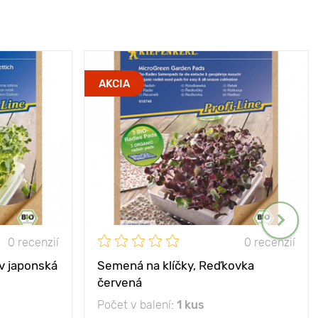
AKCIA
0 recenzií
0 recenzií
v japonská
Semená na klíčky, Reďkovka
červená
Počet v balení:
1 kus