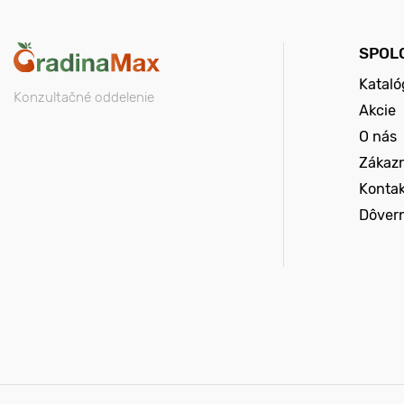
SPOL
Kataló
Konzultačné oddelenie
Akcie
O nás
Zákazn
Konta
Dôver