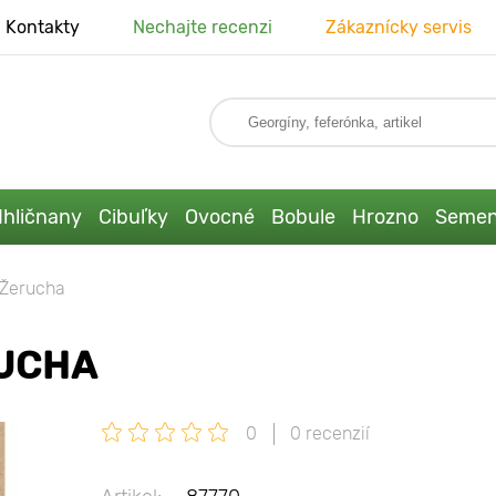
Kontakty
Nechajte recenzi
Zákaznícky servis
Ihličnany
Cibuľky
Ovocné
Bobule
Hrozno
Seme
 Žerucha
RUCHA
0
0 recenzií