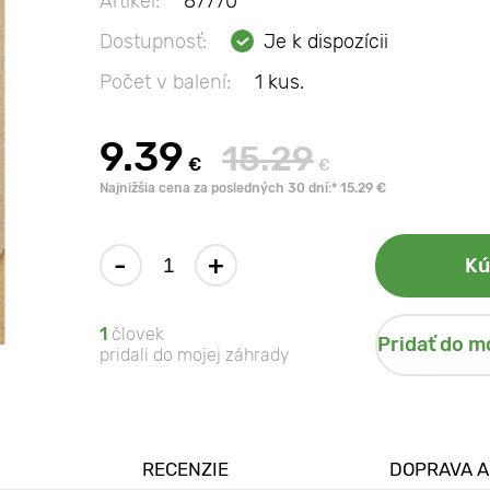
Artikel:
87770
Dostupnosť:
Je k dispozícii
Počet v balení:
1 kus.
9.39
15.29
€
€
Najnižšia cena za posledných 30 dní:* 15.29 €
-
+
Kú
1
človek
Pridať do m
pridali do mojej záhrady
RECENZIE
DOPRAVA A