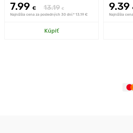
7.99
9.39
13.19
€
€
Najnižšia cena za posledných 30 dní:* 13.19 €
Najnižšia cen
Kúpiť