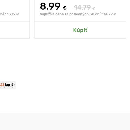
8.99
14.79
€
€
ní:* 13.19 €
Najnižšia cena za posledných 30 dní:* 14.79 €
Kúpiť