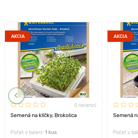
AKCIA
AKCIA
0 recenzií
Semená na klíčky, Brokolica
Semená na 
Počet v balení:
1 kus
Počet v ba