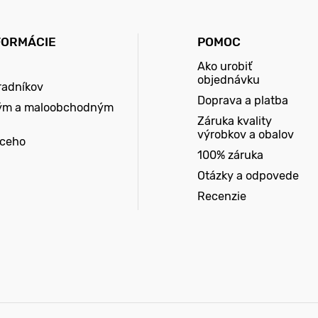
FORMÁCIE
POMOC
Ako urobiť
objednávku
radníkov
Doprava a platba
ým a maloobchodným
Záruka kvality
výrobkov a obalov
úceho
100% záruka
Otázky a odpovede
Recenzie