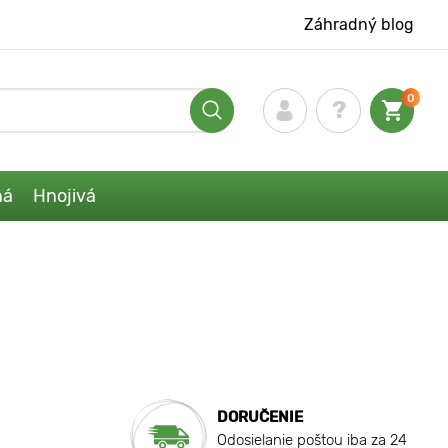
Záhradný blog
0
ná
Hnojivá
DORUČENIE
Odosielanie poštou iba za 24