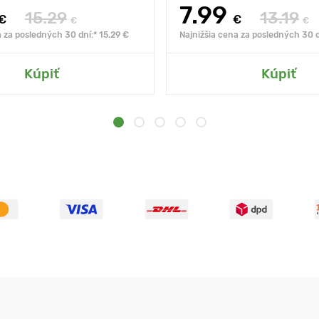
7.99
15.29
13.19
€
€
€
€
a za posledných 30 dní:* 15.29 €
Najnižšia cena za posledných 30 d
Kúpiť
Kúpiť