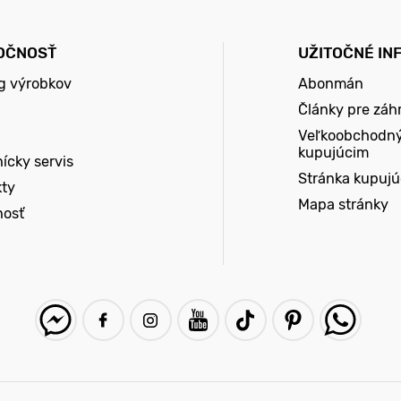
OČNOSŤ
UŽITOČNÉ IN
g výrobkov
Abonmán
Články pre záh
Veľkoobchodn
kupujúcim
ícky servis
Stránka kupuj
kty
Mapa stránky
nosť