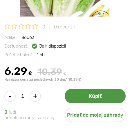
0
0 recenzií
Artikel:
86063
Dostupnosť:
Je k dispozícii
Počet v balení:
1 ob.
6.29
10.39
€
€
Najnižšia cena za posledných 30 dní:* 10.39 €
-
+
Kúpiť
0
ľudí
Pridať do mojej záhrady
pridali do mojej záhrady