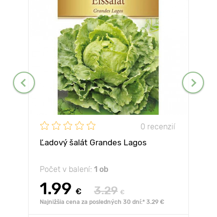
0 recenzií
Ľadový šalát Grandes Lagos
Počet v balení:
1 ob
1.99
3.29
€
€
Najnižšia cena za posledných 30 dní:* 3.29 €