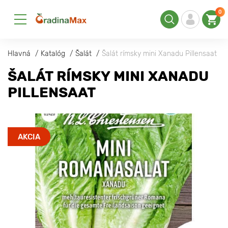
0
Hlavná
Katalóg
Šalát
Šalát rímsky mini Xanadu Pillensaat
ŠALÁT RÍMSKY MINI XANADU
PILLENSAAT
AKCIA