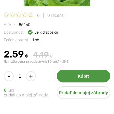
0
0 recenzií
Artikel:
86460
Dostupnosť:
Je k dispozícii
Počet v balení:
1 ob.
2.59
4.19
€
€
Najnižšia cena za posledných 30 dní:* 4.19 €
-
+
Kúpiť
0
ľudí
Pridať do mojej záhrady
pridali do mojej záhrady