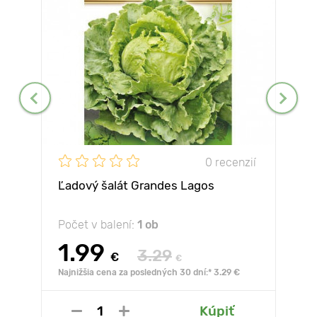
0 recenzií
Ľadový šalát Grandes Lagos
Počet v balení:
1 ob
1.99
3.29
€
€
Najnižšia cena za posledných 30 dní:* 3.29 €
Kúpiť