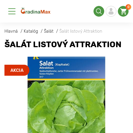
0
Hlavná
Katalóg
Šalát
Šalát listový Attraktion
ŠALÁT LISTOVÝ ATTRAKTION
AKCIA