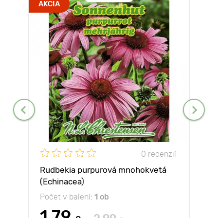
AKCIA
0 recenzií
Rudbekia purpurová mnohokvetá
(Echinacea)
Počet v balení:
1 ob
1.79