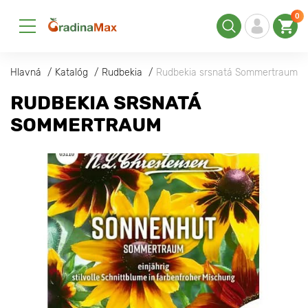
0
Hlavná
Katalóg
Rudbekia
Rudbekia srsnatá Sommertraum
RUDBEKIA SRSNATÁ
SOMMERTRAUM