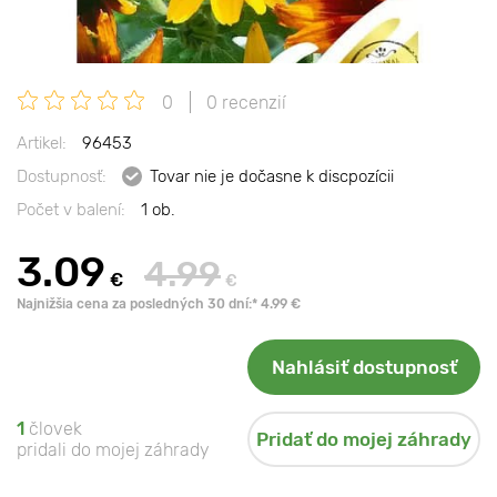
0
0 recenzií
Artikel:
96453
Dostupnosť:
Tovar nie je dočasne k discpozícii
Počet v balení:
1 ob.
3.09
4.99
€
€
Najnižšia cena za posledných 30 dní:* 4.99 €
Nahlásiť dostupnosť
1
človek
Pridať do mojej záhrady
pridali do mojej záhrady