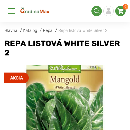
0
Hlavná
Katalóg
Repa
Repa listová White Silver 2
REPA LISTOVÁ WHITE SILVER
2
AKCIA