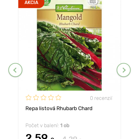
AKCIA
0 recenzií
Repa listová Rhubarb Chard
Počet v balení:
1 ob
2.59