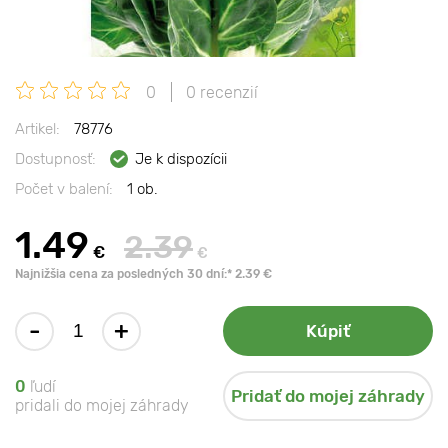
0
0 recenzií
Artikel:
78776
Dostupnosť:
Je k dispozícii
Počet v balení:
1 ob.
1.49
2.39
€
€
Najnižšia cena za posledných 30 dní:* 2.39 €
-
+
Kúpiť
0
ľudí
Pridať do mojej záhrady
pridali do mojej záhrady