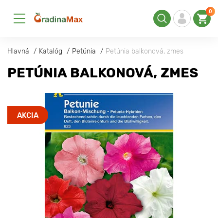
0
Hlavná
Katalóg
Petúnia
Petúnia balkonová, zmes
PETÚNIA BALKONOVÁ, ZMES
AKCIA