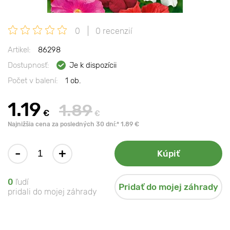
0
0 recenzií
Artikel:
86298
Dostupnosť:
Je k dispozícii
Počet v balení:
1 ob.
1.19
1.89
€
€
Najnižšia cena za posledných 30 dní:* 1.89 €
-
+
Kúpiť
0
ľudí
Pridať do mojej záhrady
pridali do mojej záhrady