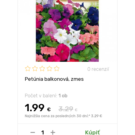
0 recenzií
Petúnia balkonová, zmes
Počet v balení:
1 ob
1.99
3.29
€
€
Najnižšia cena za posledných 30 dní:* 3.29 €
Kúpiť