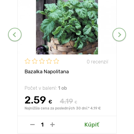
0 recenzií
Bazalka Napolitana
Počet v balení:
1 ob
2.59
4.19
€
€
Najnižšia cena za posledných 30 dní:* 4.19 €
Kúpiť