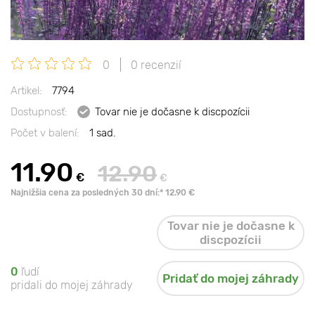
0
0 recenzií
Artikel:
7794
Dostupnosť:
Tovar nie je dočasne k discpozícii
Počet v balení:
1 sad.
11.90
12.90
€
€
Najnižšia cena za posledných 30 dní:* 12.90 €
Tovar nie je dočasne k
discpozícii
0
ľudí
Pridať do mojej záhrady
pridali do mojej záhrady