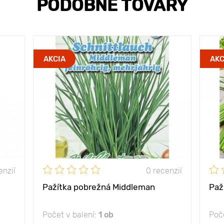
PODOBNÉ TOVARY
AKCIA
AKC
enzií
0 recenzií
Pažítka pobrežná Middleman
Paž
Počet v balení:
1 ob
Poče