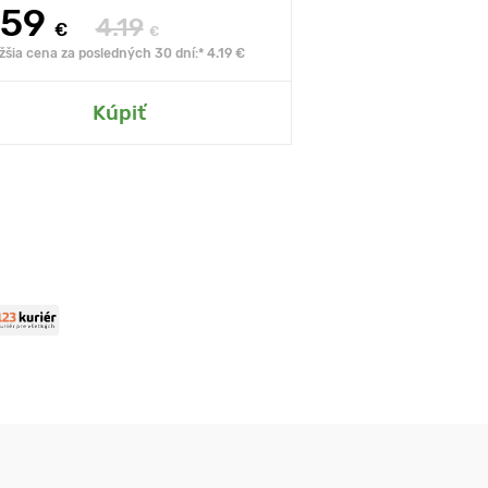
.59
4.19
€
€
žšia cena za posledných 30 dní:* 4.19 €
Kúpiť