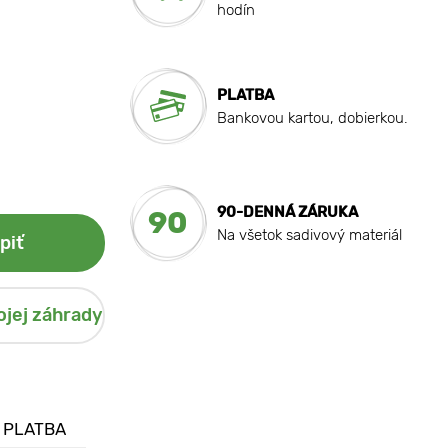
hodín
PLATBA
Bankovou kartou, dobierkou.
90-DENNÁ ZÁRUKA
90
Na všetok sadivový materiál
piť
ojej záhrady
 PLATBA