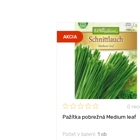
AKCIA
0 rec
Pažítka pobrežná Medium leaf
Počet v balení:
1 ob