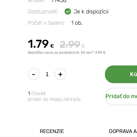
Artikel:
77458
Dostupnosť:
Je k dispozícii
Počet v balení:
1 ob.
1.79
2.99
€
€
Najnižšia cena za posledných 30 dní:* 2.99 €
-
+
Kú
1
človek
Pridať do m
pridali do mojej záhrady
RECENZIE
DOPRAVA A