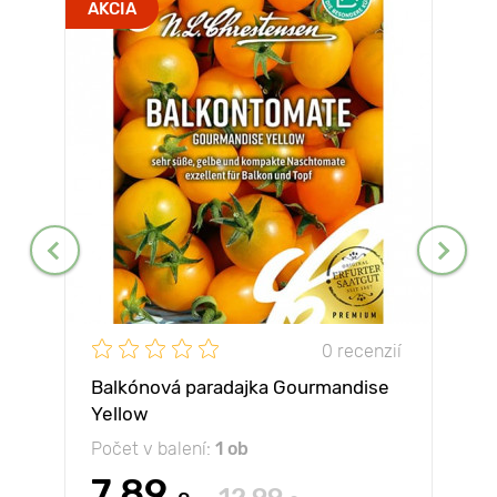
AKCIA
0 recenzií
Balkónová paradajka Gourmandise
Yellow
Počet v balení:
1 ob
7.89