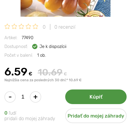
0
0 recenzií
Artikel:
77490
Dostupnosť:
Je k dispozícii
Počet v balení:
1 ob.
6.59
10.69
€
€
Najnižšia cena za posledných 30 dní:* 10.69 €
-
+
Kúpiť
0
ľudí
Pridať do mojej záhrady
pridali do mojej záhrady