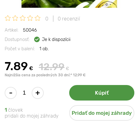
0
0 recenzií
Artikel:
50046
Dostupnosť:
Je k dispozícii
Počet v balení:
1 ob.
7.89
12.99
€
€
Najnižšia cena za posledných 30 dní:* 12.99 €
-
+
Kúpiť
1
človek
Pridať do mojej záhrady
pridali do mojej záhrady