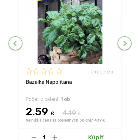
0 recenzií
Bazalka Napolitana
Počet v balení:
1 ob
2.59
4.19
€
€
Najnižšia cena za posledných 30 dní:* 4.19 €
Kúpiť