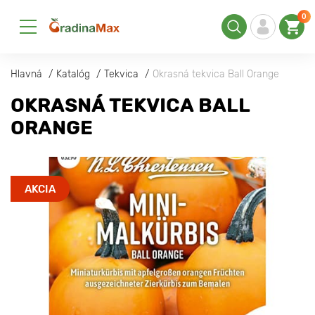
0
Hlavná
Katalóg
Tekvica
Okrasná tekvica Ball Orange
OKRASNÁ TEKVICA BALL
ORANGE
AKCIA