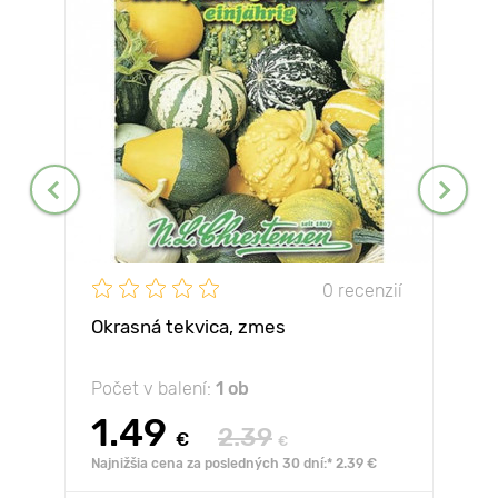
0 recenzií
Okrasná tekvica, zmes
Počet v balení:
1 ob
1.49
2.39
€
€
Najnižšia cena za posledných 30 dní:* 2.39 €