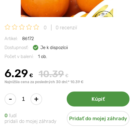
0
0 recenzií
Artikel:
86172
Dostupnosť:
Je k dispozícii
Počet v balení:
1 ob.
6.29
10.39
€
€
Najnižšia cena za posledných 30 dní:* 10.39 €
-
+
Kúpiť
0
ľudí
Pridať do mojej záhrady
pridali do mojej záhrady