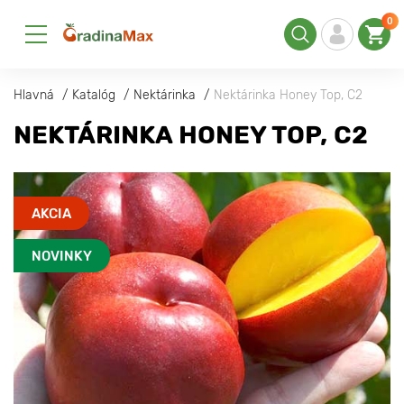
0
Hlavná
Katalóg
Nektárinka
Nektárinka Honey Top, C2
NEKTÁRINKA HONEY TOP, C2
AKCIA
NOVINKY