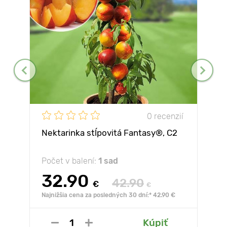
0 recenzií
Nektarinka stĺpovitá Fantasy®, C2
Počet v balení:
1 sad
32.90
42.90
€
€
Najnižšia cena za posledných 30 dní:* 42.90 €
Kúpiť