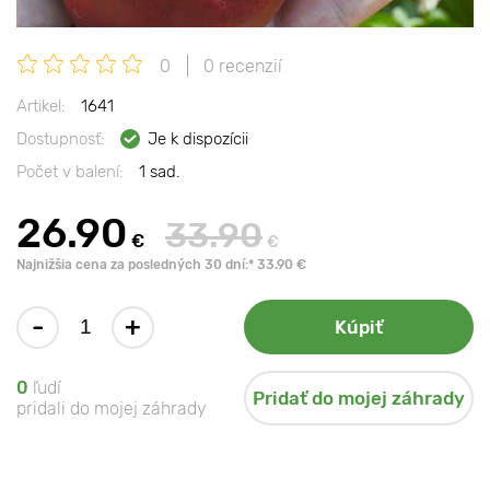
0
0 recenzií
Artikel:
1641
Dostupnosť:
Je k dispozícii
Počet v balení:
1 sad.
26.90
33.90
€
€
Najnižšia cena za posledných 30 dní:* 33.90 €
-
+
Kúpiť
0
ľudí
Pridať do mojej záhrady
pridali do mojej záhrady