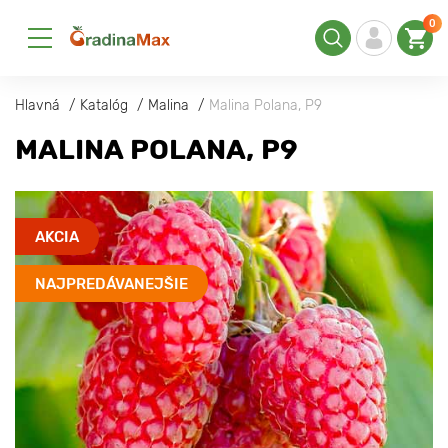
0
Hlavná
Katalóg
Malina
Malina Polana, Р9
MALINA POLANA, Р9
AKCIA
NAJPREDÁVANEJŠIE