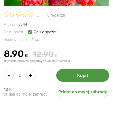
0
0 recenzií
Artikel:
7544
Dostupnosť:
Je k dispozícii
Počet v balení:
1 sad.
8.90
12.90
€
€
Najnižšia cena za posledných 30 dní:* 12.90 €
-
+
Kúpiť
12
ľudí
Pridať do mojej záhrady
pridali do mojej záhrady