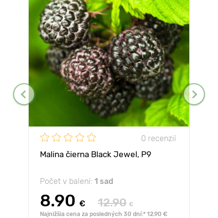
0 recenzií
Malina čierna Black Jewel, Р9
Počet v balení:
1 sad
8.90
12.90
€
€
Najnižšia cena za posledných 30 dní:* 12.90 €