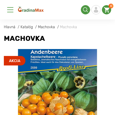
0
Hlavná
Katalóg
Machovka
Machovka
MACHOVKA
AKCIA