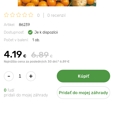
0
0 recenzií
Artikel:
86239
Dostupnosť:
Je k dispozícii
Počet v balení:
1 ob.
4.19
6.89
€
€
Najnižšia cena za posledných 30 dní:* 6.89 €
-
+
Kúpiť
0
ľudí
Pridať do mojej záhrady
pridali do mojej záhrady