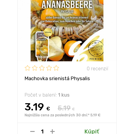
0 recenzií
Machovka srienistá Physalis
Počet v balení:
1 kus
3.19
5.19
€
€
Najnižšia cena za posledných 30 dní:* 5.19 €
Kúpiť