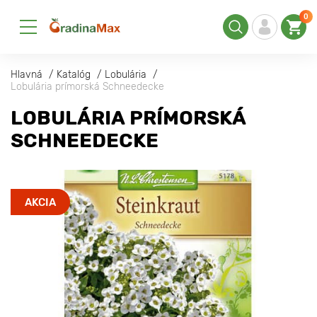
0
Hlavná
Katalóg
Lobulária
Lobulária prímorská Schneedecke
LOBULÁRIA PRÍMORSKÁ
SCHNEEDECKE
AKCIA