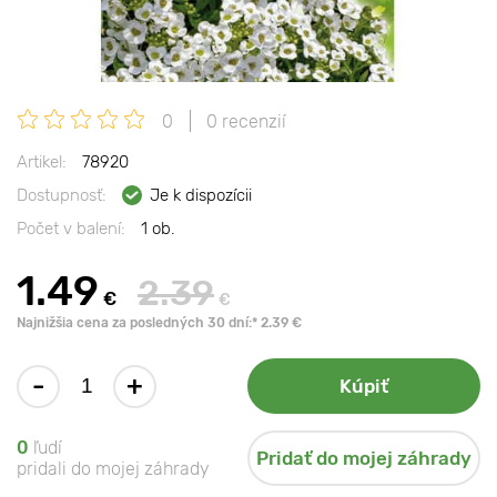
0
0 recenzií
Artikel:
78920
Dostupnosť:
Je k dispozícii
Počet v balení:
1 ob.
1.49
2.39
€
€
Najnižšia cena za posledných 30 dní:* 2.39 €
-
+
Kúpiť
0
ľudí
Pridať do mojej záhrady
pridali do mojej záhrady