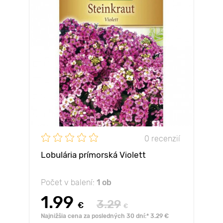
0 recenzií
Lobulária prímorská Violett
Počet v balení:
1 ob
1.99
3.29
€
€
Najnižšia cena za posledných 30 dní:* 3.29 €