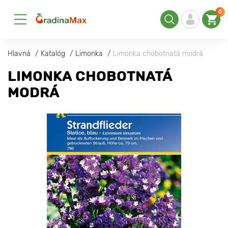
0
Hlavná
Katalóg
Limonka
Limonka chobotnatá modrá
LIMONKA CHOBOTNATÁ
MODRÁ