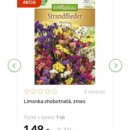
AKCIA
0 recenzií
Limonka chobotnatá, zmes
Počet v balení:
1 ob
1.49