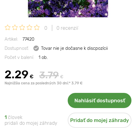
0
0 recenzií
Artikel:
77420
Dostupnosť:
Tovar nie je dočasne k discpozícii
Počet v balení:
1 ob.
2.29
3.79
€
€
Najnižšia cena za posledných 30 dní:* 3.79 €
Nahlásiť dostupnosť
1
človek
Pridať do mojej záhrady
pridali do mojej záhrady