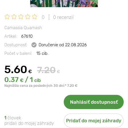
0
0 recenzií
Camassia Quamash
Artikel:
67610
Dostupnosť:
Doručenie od 22.08.2026
Počet v balení:
15 cib.
5.60
7.20
€
€
0.37
/ 1
€
cib
Najnižšia cena za posledných 30 dní:* 7.20 €
Nahlásiť dostupnosť
1
človek
Pridať do mojej záhrady
pridali do mojej záhrady