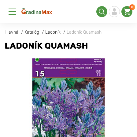
0
Hlavná
Katalóg
Ladoník
Ladoník Quamash
LADONÍK QUAMASH