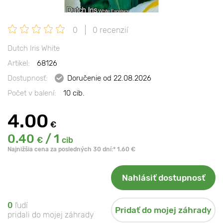
0
0 recenzií
Dutch Iris White
Artikel:
68126
Dostupnosť:
Doručenie od 22.08.2026
Počet v balení:
10 cib.
4.00
€
0.40
/ 1
€
cib
Najnižšia cena za posledných 30 dní:* 1.60 €
Nahlásiť dostupnosť
0
ľudí
Pridať do mojej záhrady
pridali do mojej záhrady