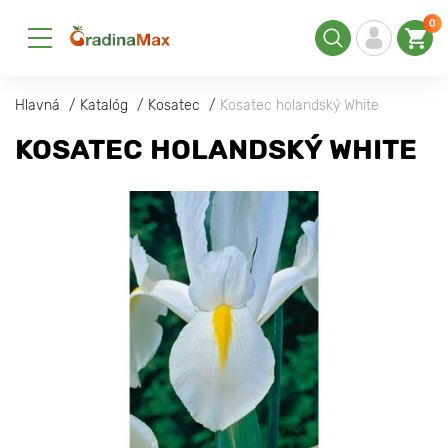
0
Hlavná
Katalóg
Kosatec
Kosatec holandský White
KOSATEC HOLANDSKÝ WHITE