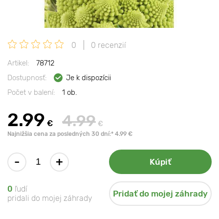
0
0 recenzií
Artikel:
78712
Dostupnosť:
Je k dispozícii
Počet v balení:
1 ob.
2.99
4.99
€
€
Najnižšia cena za posledných 30 dní:* 4.99 €
-
+
Kúpiť
0
ľudí
Pridať do mojej záhrady
pridali do mojej záhrady