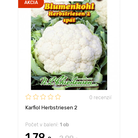
AKCIA
0 recenzií
Karfiol Herbstriesen 2
Počet v balení:
1 ob
1.79