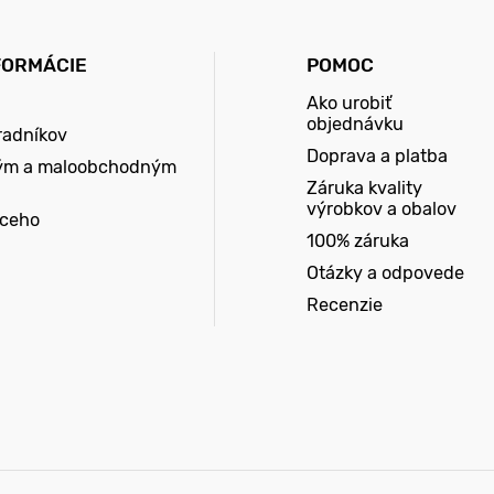
FORMÁCIE
POMOC
Ako urobiť
objednávku
radníkov
Doprava a platba
ým a maloobchodným
Záruka kvality
výrobkov a obalov
úceho
100% záruka
Otázky a odpovede
Recenzie