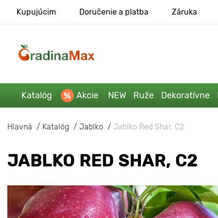
Kupujúcim
Doručenie a platba
Záruka
Katalóg
Akcie
NEW
Ruže
Dekoratívne
Hlavná
Katalóg
Jablko
Jablko Red Shar, С2
JABLKO RED SHAR, С2