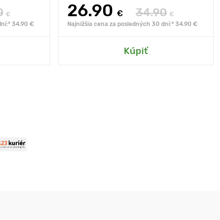
26.90
0
34.90
€
€
€
ní:* 34.90 €
Najnižšia cena za posledných 30 dní:* 34.90 €
Kúpiť