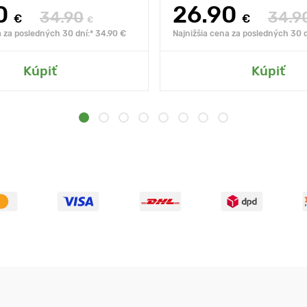
0
26.90
34.90
34.9
€
€
€
a za posledných 30 dní:* 34.90 €
Najnižšia cena za posledných 30 d
Kúpiť
Kúpiť