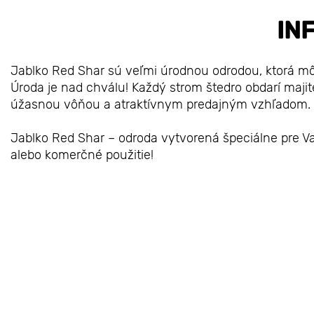
IN
Jablko Red Shar sú veľmi úrodnou odrodou, ktorá mô
Úroda je nad chválu! Každý strom štedro obdarí maj
úžasnou vôňou a atraktívnym predajným vzhľadom. K
Jablko Red Shar – odroda vytvorená špeciálne pre Va
alebo komerčné použitie!