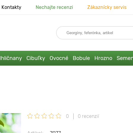
Kontakty
Nechajte recenzi
Zákaznícky servis
Ihličnany
Cibuľky
Ovocné
Bobule
Hrozno
Seme
0
0 recenzií