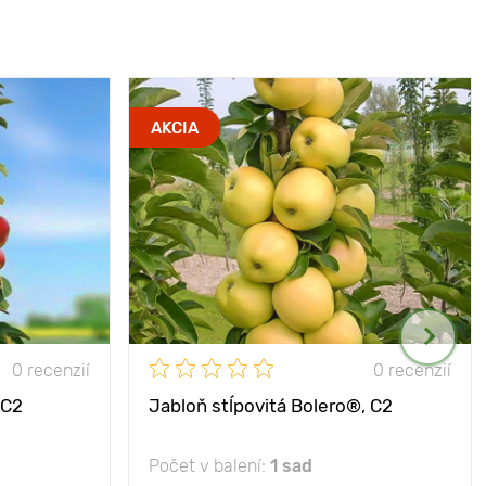
AKCIA
0 recenzií
0 recenzií
 C2
Jabloň stĺpovitá Bolero®, C2
Počet v balení:
1 sad