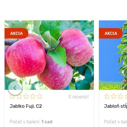
AKCIA
AKCIA
0 recenzií
Jablko Fuji, С2
Jabloň st
Počet v balení:
1 sad
Počet v ba