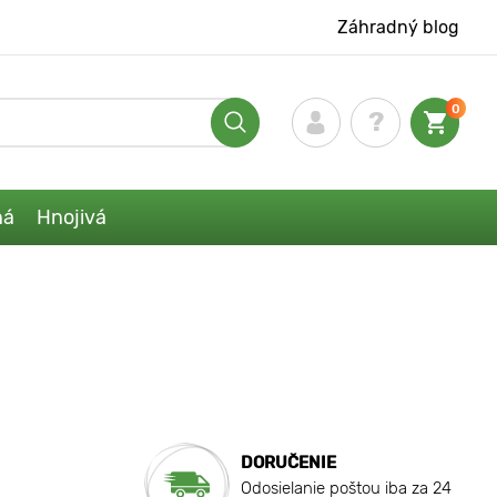
Záhradný blog
0
ná
Hnojivá
DORUČENIE
Odosielanie poštou iba za 24