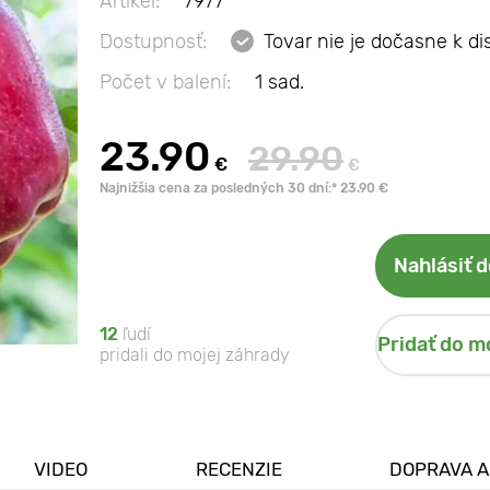
Artikel:
7977
Dostupnosť:
Tovar nie je dočasne k di
Počet v balení:
1 sad.
23.90
29.90
€
€
Najnižšia cena za posledných 30 dní:* 23.90 €
Nahlásiť 
12
ľudí
Pridať do m
pridali do mojej záhrady
VIDEO
RECENZIE
DOPRAVA A