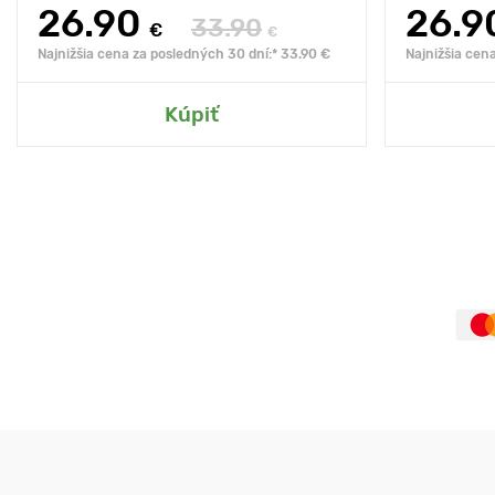
26.90
26.9
33.90
€
€
Najnižšia cena za posledných 30 dní:* 33.90 €
Najnižšia cen
Kúpiť