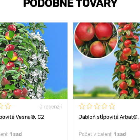
PODOBNÉ TOVARY
0 recenzií
ĺpovitá Vesna®, C2
Jabloň stĺpovitá Arbat®,
lení:
1 sad
Počet v balení:
1 sad