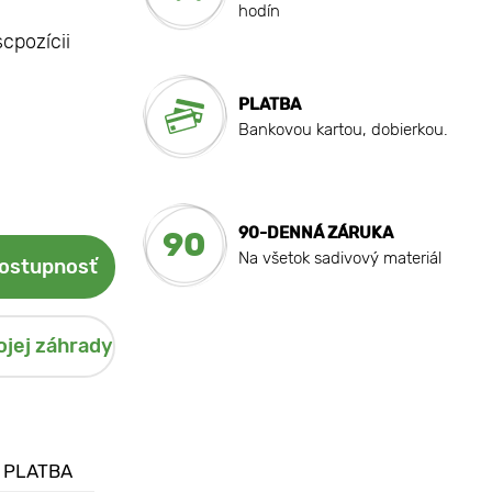
hodín
scpozícii
PLATBA
Bankovou kartou, dobierkou.
90-DENNÁ ZÁRUKA
90
Na všetok sadivový materiál
dostupnosť
ojej záhrady
 PLATBA