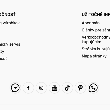
OČNOSŤ
UŽITOČNÉ IN
g výrobkov
Abonmán
Články pre záh
Veľkoobchodn
kupujúcim
ícky servis
Stránka kupuj
kty
Mapa stránky
nosť