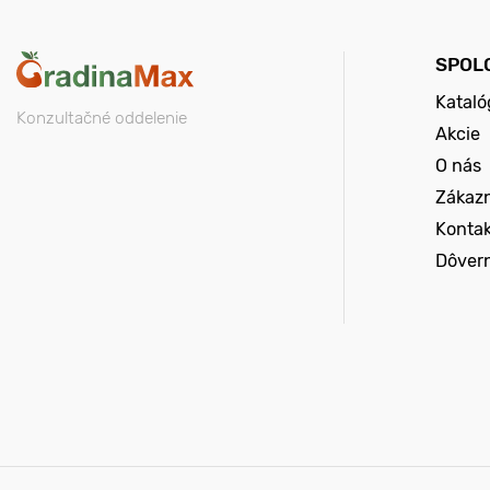
SPOL
Kataló
Konzultačné oddelenie
Akcie
O nás
Zákazn
Konta
Dôver