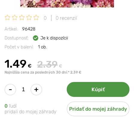
0
0 recenzií
Artikel:
96428
Dostupnosť:
Je k dispozícii
Počet v balení:
1 ob.
1.49
2.39
€
€
Najnižšia cena za posledných 30 dní:* 2.39 €
-
+
Kúpiť
0
ľudí
Pridať do mojej záhrady
pridali do mojej záhrady