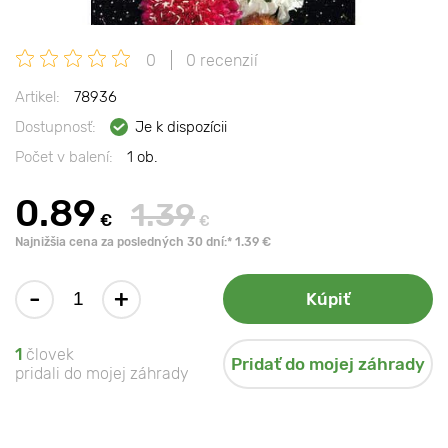
0
0 recenzií
Artikel:
78936
Dostupnosť:
Je k dispozícii
Počet v balení:
1 ob.
0.89
1.39
€
€
Najnižšia cena za posledných 30 dní:* 1.39 €
-
+
Kúpiť
1
človek
Pridať do mojej záhrady
pridali do mojej záhrady