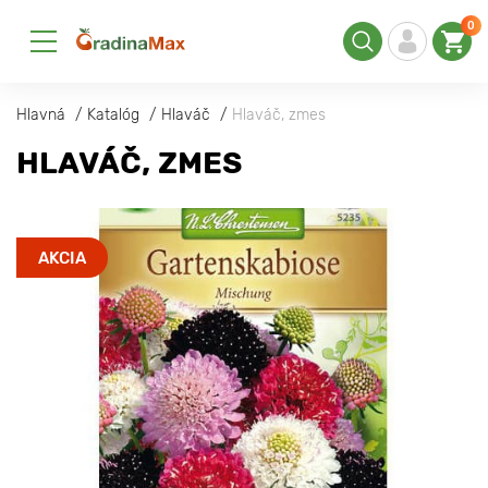
0
Hlavná
Katalóg
Hlaváč
Hlaváč, zmes
HLAVÁČ, ZMES
AKCIA